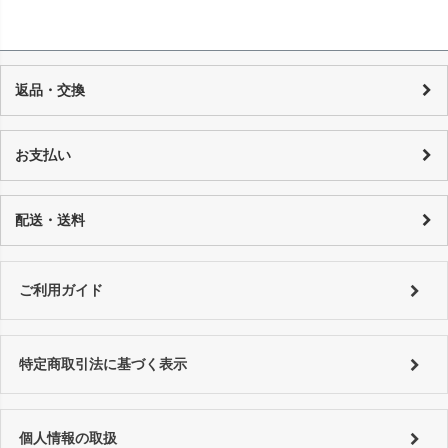
返品・交換
当店の商品は店頭でも販売しており、また基本的に1点物のUSED品とな
り随時在庫の調整を行っておりますが、反映までの時間に若干の誤差が
お支払い
発生する場合がございますので、 万が一売り切れの場合は、誠に申し訳
ございませんが、何卒ご了承下さいます様お願い申し上げます。 商品の
カード決済：一括払い・分割払い・リボ払い
性質上、個々にコンディションが違いますので一品一品、商品説明を行
代金引換：代引手数料はご購入金額によってことなります。
配送・送料
っております。
銀行振り込み：恐れ入りますが振込手数料はお客様でご負担をお願い致
詳しくはコチラ
します。
特にご指定がない場合は以下の対応となります。
■銀行振込 ⇒ご入金確認後、翌営業日以内に発送。
詳しくは
ご利用ガイド
をご利用ください。
ご利用ガイド
■代金引換、クレジットカード ⇒ ご注文確認後、翌営業日以内に発送
詳しくは
ご利用ガイド
をご利用ください。
特定商取引法に基づく表示
個人情報の取扱