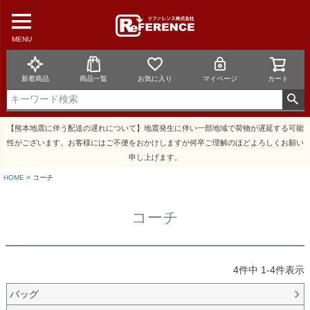
MENU
新着商品
商品一覧
お気に入り
マイページ
カート
【熊本地震に伴う配送の遅れについて】地震発生に伴い一部地域で荷物が遅延する可能
性がございます。お客様にはご不便をおかけしますが何卒ご理解のほどよろしくお願い
申し上げます。
HOME
コーチ
コーチ
4
件中
1
-
4
件表示
バッグ