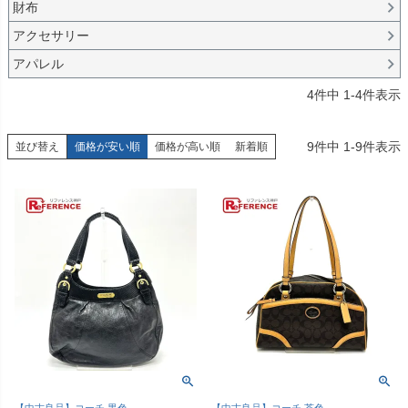
財布
アクセサリー
アパレル
4
件中
1
-
4
件表示
9
件中
1
-
9
件表示
並び替え
価格が安い順
価格が高い順
新着順