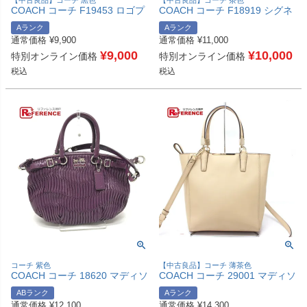
【中古良品】コーチ 黒色
【中古良品】コーチ 茶色
COACH コーチ F19453 ロゴプ
COACH コーチ F18919 シグネ
レート 肩掛け カバン バッグ ハ
チャー カバン 肩掛け ボストン
Aランク
Aランク
ンドバッグ レザー レディース
バッグ PVC レディース ブラウ
通常価格
¥
9,900
通常価格
¥
11,000
ブラック 【中古】
ン 【中古】
¥
9,000
¥
10,000
特別オンライン価格
特別オンライン価格
税込
税込
コーチ 紫色
【中古良品】コーチ 薄茶色
COACH コーチ 18620 マディソ
COACH コーチ 29001 マディソ
ン ギャザード カバン 2WAY ハ
ン ミニ ノース/サウス ボンド
ABランク
Aランク
ンドバッグ 肩掛け ワンショル
カバン 2WAYバッグ ハンドバッ
通常価格
¥
12,100
通常価格
¥
14,300