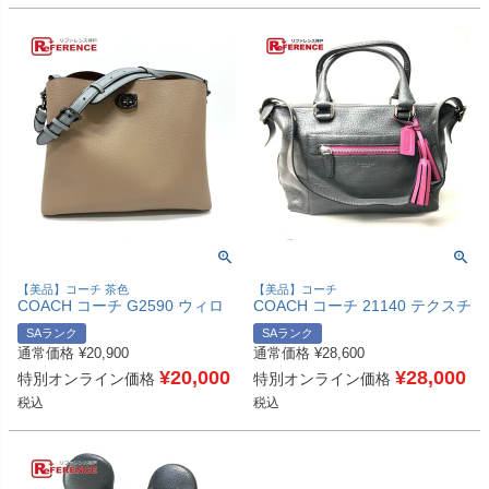
【美品】コーチ 茶色
【美品】コーチ
COACH コーチ G2590 ウィロ
COACH コーチ 21140 テクスチ
ウ ターンロック 2WAY 肩掛け
ャード レガシー サッチェル カ
SAランク
SAランク
斜め掛け カバン ショルダーバ
バン ショルダーバッグ レザー
通常価格
¥
20,900
通常価格
¥
28,600
ッグ レザー レディース ブラウ
レディース チャコールグレー
ンベージュ×ブルー×ボルドー
¥
20,000
グレー 【中古】
¥
28,000
特別オンライン価格
特別オンライン価格
【中古】
税込
税込