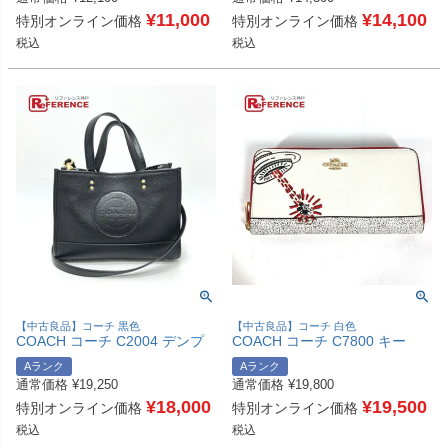
ダー ショルダーバッグ レザー
グ サフィアーノレザー レディ
レディース パープル 【中古】
¥
11,000
ース ベージュ 【中古】
¥
14,100
特別オンライン価格
特別オンライン価格
税込
税込
【中古良品】コーチ 黒色
【中古良品】コーチ 白色
COACH コーチ C2004 デンプ
COACH コーチ C7800 キー
シー キャリーオール ウィズ パ
ス・へリング コラボ ミッキー
Aランク
Aランク
ッチ トートバッグ 2WAY カバ
マウス アコーディオン ラウン
通常価格
¥
19,250
通常価格
¥
19,800
ン バッグ ハンドバッグ レザー
ドファスナー DISNEY 長財布
レディース ブラック 【中古】
¥
18,000
レザー レディース ホワイト
¥
19,500
特別オンライン価格
特別オンライン価格
【中古】
税込
税込