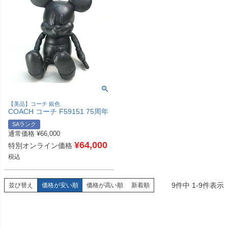
【美品】コーチ 銀色
COACH コーチ F59151 75周年
記念 ミッキーマウス ドールS
SAランク
Disney×COACH ぬいぐるみ レ
通常価格
¥
66,000
ザー ユニセックス ブラックシ
ルバー(メタリック) 【中古】
¥
64,000
特別オンライン価格
税込
9
件中
1
-
9
件表示
並び替え
価格が安い順
価格が高い順
新着順