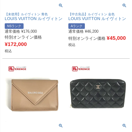
【未使用】ルイヴィトン 青色
【中古良品】ルイヴィトン 金色
LOUIS VUITTON ルイヴィトン
LOUIS VUITTON ルイヴィトン
M23161 村上隆コラボ モノグラ
M69058 日本限定 ジッピー ロ
NSランク
Aランク
ムデニム チェリー LV × TM ジ
ックミー ロングウォレット ラ
通常価格
¥
176,000
通常価格
¥
46,200
ッピー ウォレット ロングウォ
ウンドファスナー 長財布 レザ
特別オンライン価格
レット ラウンドファスナー 財
ー ユニセックス ゴールド 【中
¥
45,000
特別オンライン価格
布 長財布 モノグラムデニムキ
古】
¥
172,000
税込
ャンバス ユニセックス ブルー
税込
未使用 【中古】