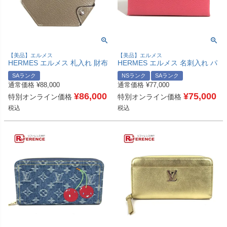
【美品】エルメス
【美品】エルメス
HERMES エルメス 札入れ 財布
HERMES エルメス 名刺入れ パ
コンパクトウォレット クロシェ
スケース カルヴィデュオ カル
SAランク
NSランク
SAランク
ット Clochette カードケース パ
ヴィ デュオ カードケース 小銭
通常価格
¥
88,000
通常価格
¥
77,000
スケース 2つ折り財布 シェーブ
入れ コインケース 2つ折り財布
ル ユニセックス エトゥープ グ
¥
86,000
エプソン ユニセックス ローズ
¥
75,000
特別オンライン価格
特別オンライン価格
レー 【中古】
アザレ ピンク 【中古】
税込
税込