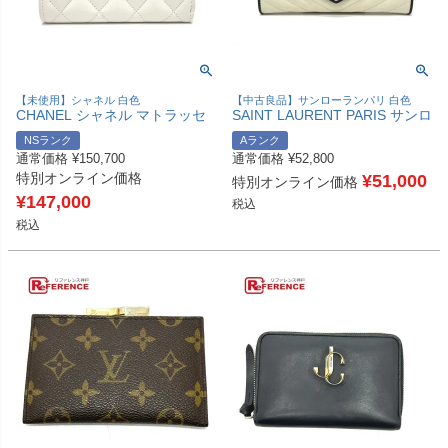
【未使用】シャネル 白色
【中古良品】サンローランパリ 白色
CHANEL シャネル マトラッセ
SAINT LAURENT PARIS サンロ
ココマーク フラグメントケース
ーランパリ 372264 カサンドラ
NSランク
Aランク
カードケース ミニ財布 コイン
シェブロン バイカラー 財布 ウ
通常価格
¥
150,700
通常価格
¥
52,800
ケース キャビアスキン レディ
ォレット 長財布 レザー レディ
特別オンライン価格
ース ホワイト 未使用 【中古】
ース ホワイト 【中古】
¥
51,000
特別オンライン価格
¥
147,000
税込
税込