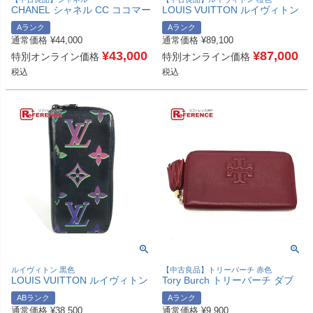
CHANEL シャネル CC ココマー
LOUIS VUITTON ルイヴィトン
ク ロゴ 財布 小銭入れ ラウンド
M92190 旧モノグラムグラフィ
Aランク
Aランク
ファスナー コインケース レザ
ティ ポシェットポルトモネクレ
通常価格
¥
44,000
通常価格
¥
89,100
ー レディース ピンク 【中古】
ディ 2つ折り ロングウォレット
¥
43,000
長財布 モノグラムグラフィティ
¥
87,000
特別オンライン価格
特別オンライン価格
キャンバス レディース オレン
税込
税込
ジ 【中古】
ルイヴィトン 黒色
【中古良品】トリーバーチ 赤色
LOUIS VUITTON ルイヴィトン
Tory Burch トリーバーチ ダブ
M82368 モノグラム スポットラ
ルT ロゴ フリンジ ラウンド 長
ABランク
Aランク
イト ジッピーウォレットヴェル
財布 レザー メンズ ワインレッ
通常価格
¥
38,500
通常価格
¥
9,900