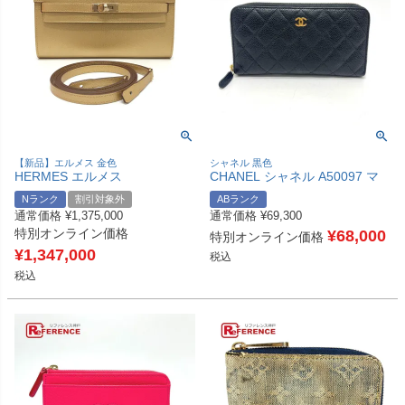
【新品】エルメス 金色
シャネル 黒色
HERMES エルメス
CHANEL シャネル A50097 マ
H086404CPY9 ケリートゥーゴ
トラッセ ココマーク ラウンド
Nランク
割引対象外
ABランク
ー ウォレット 財布 カバン ショ
財布 ウォレット 長財布 キャビ
通常価格
¥
1,375,000
通常価格
¥
69,300
ルダーバッグ レディース ドレ
アスキン レディース ブラック
特別オンライン価格
ゴールド 【新品】
【中古】
¥
68,000
特別オンライン価格
¥
1,347,000
税込
税込