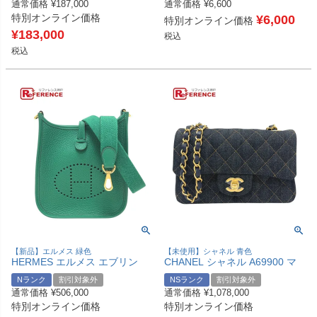
通常価格
¥
187,000
通常価格
¥
6,600
ォレット 長財布 レザー メンズ
り財布 レザー レディース ブラ
特別オンライン価格
ブラック 【中古】
ウン 【中古】
¥
6,000
特別オンライン価格
¥
183,000
税込
税込
【新品】エルメス 緑色
【未使用】シャネル 青色
HERMES エルメス エブリン
CHANEL シャネル A69900 マ
TPM/16 アマゾーヌ カバン バ
トラッセミニ マトラッセ20 シ
Nランク
割引対象外
NSランク
割引対象外
ッグ エブリン ショルダーバッ
ングルチェーン カバン 斜め掛
通常価格
¥
506,000
通常価格
¥
1,078,000
グ トリヨンクレマンス レディ
け 肩掛け ショルダーバッグ デ
特別オンライン価格
特別オンライン価格
ース ヴェールヴェルティゴ グ
ニム レディース インディゴブ