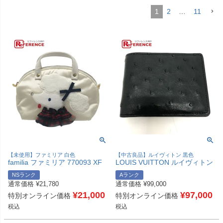
1
2
…
11
【未使用】ファミリア 白色
【中古良品】ルイヴィトン 黒色
familia ファミリア 770093 XF
LOUIS VUITTON ルイヴィトン
Bibiy×ファミリア ビビィコラボ
小物 ポルトフォイユ ミュルテ
NSランク
Aランク
ミニバッグ カバン プードル チ
ィプル 札入れ/サイフ 2つ折り
通常価格
¥
21,780
通常価格
¥
99,000
ェック カバン ハンドバッグ ナ
財布 オーストリッチ メンズ ブ
イロン レディース ホワイト 未
¥
21,000
ラック 【中古】
¥
97,000
特別オンライン価格
特別オンライン価格
使用 【中古】
税込
税込