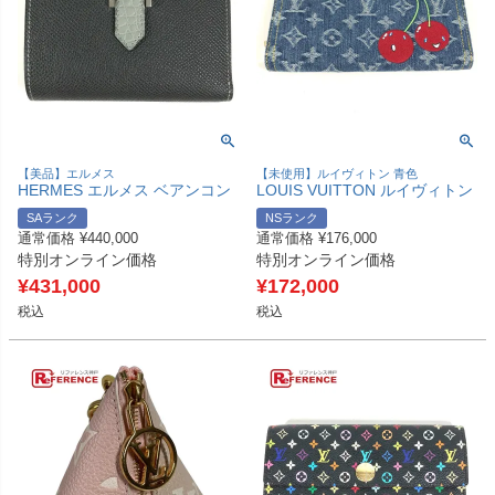
【美品】エルメス
【未使用】ルイヴィトン 青色
HERMES エルメス ベアンコン
LOUIS VUITTON ルイヴィトン
ビネ ミディアムウォレット 3つ
M23161 村上隆コラボ モノグラ
SAランク
NSランク
折り財布 エプソン /クロコダイ
ムデニム チェリー LV × TM ジ
通常価格
¥
440,000
通常価格
¥
176,000
ル ユニセックス グラファイト/
ッピー ウォレット ロングウォ
特別オンライン価格
特別オンライン価格
グリネヴェ グレー 【中古】
レット ラウンドファスナー 財
布 長財布 レディース ブルー 未
¥
431,000
¥
172,000
使用 【中古】
税込
税込