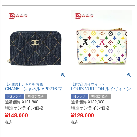
【未使用】シャネル 青色
【新品】ルイヴィトン
CHANEL シャネル AP0216 マ
LOUIS VUITTON ルイヴィトン
トラッセ クラシック ジップ コ
M27736 LV × TM 村上隆コラボ
NSランク
割引対象外
Nランク
割引対象外
インパース 財布 ウォレット コ
ポルトフォイユ・リサ コンパク
通常価格
¥
151,800
通常価格
¥
132,000
インケース デニム メンズ ブル
トウォレット 財布 ウォレット
特別オンライン価格
特別オンライン価格
ー 未使用 【中古】
2つ折り財布 モノグラムマルチ
カラーキャンバス レディース
¥
148,000
¥
129,000
ブロン 【新品】
税込
税込