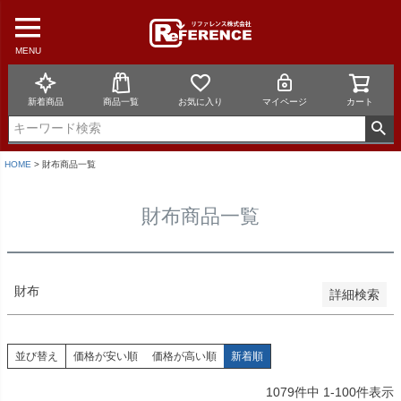
Cランク
在庫なし商品
在庫なし商品を表示しない
MENU
並び順
新着商品
商品一覧
お気に入り
マイページ
カート
新着順
登録順
価格が安い順
価格が高い順
HOME
財布商品一覧
優先度順
レビュー順
財布商品一覧
キーワードヒット順
検索
財布
詳細検索
並び替え
価格が安い順
価格が高い順
新着順
1079
件中
1
-
100
件表示