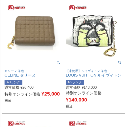
セリーヌ 茶色
【未使用】ルイヴィトン 茶色
CELINE セリーヌ
LOUIS VUITTON ルイヴィトン
663BFL.15KH キルティング Ｃ
M25732 モノグラム グレースコ
ABランク
NSランク
チャーム コンパクトジップ ウ
ディントン 猫 キャット パウケ
通常価格
¥
26,400
通常価格
¥
143,000
ォレット 財布 コインケース レ
ット パース パウケットパース
特別オンライン価格
ザー レディース カーキー ブラ
¥
25,000
財布 2つ折り チェーン キーホ
特別オンライン価格
ウン 【中古】
ルダー キーケース カードケー
¥
140,000
税込
ス モノグラムキャンバス レデ
税込
ィース ブラウン 未使用 【中
古】