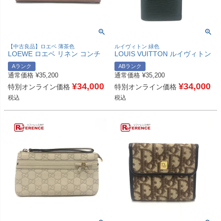
【中古良品】ロエベ 薄茶色
ルイヴィトン 緑色
LOEWE ロエベ リネン コンチ
LOUIS VUITTON ルイヴィトン
ネンタル アナグラム ロゴ ロン
ポルトフォイユ･ブラザ 旧型 ロ
Aランク
ABランク
グウォレット 財布 長財布 GG
ングウォレット 財布 長財布 エ
通常価格
¥
35,200
通常価格
¥
35,200
キャンバス レディース ベージ
ピレザー メンズ ダークグリー
ュ 【中古】
¥
34,000
ン 【中古】
¥
34,000
特別オンライン価格
特別オンライン価格
税込
税込