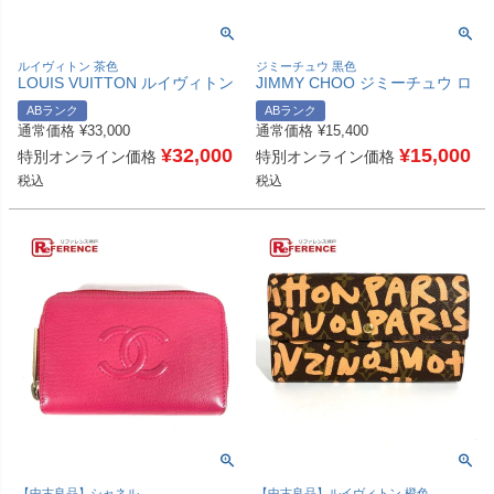
ルイヴィトン 茶色
ジミーチュウ 黒色
LOUIS VUITTON ルイヴィトン
JIMMY CHOO ジミーチュウ ロ
T61922 コンパクトウォレット
ゴ ラウンドジップ ウォレット
ABランク
ABランク
USA限定 財布 がま口 ミニウォ
財布 小銭入れ 2つ折り財布 レ
通常価格
¥
33,000
通常価格
¥
15,400
レット コインケース カード 2
ザー レディース ブラック 【中
つ折り財布 モノグラムキャンバ
¥
32,000
古】
¥
15,000
特別オンライン価格
特別オンライン価格
ス レディース ブラウン 【中
税込
税込
古】
【中古良品】シャネル
【中古良品】ルイヴィトン 橙色