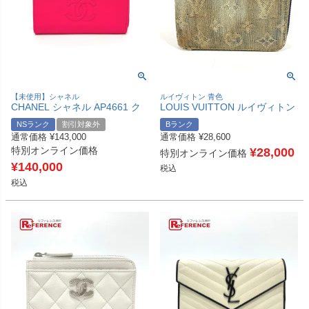
【未使用】シャネル
ルイヴィトン 青色
CHANEL シャネル AP4661 ク
LOUIS VUITTON ルイヴィトン
ルーズ コレクション フラグメ
M95342 モノグラムデニム ミニ
NSランク
割引対象外
Bランク
ントケース ジップ コンパクト
ジッピーウォレット コンパクト
通常価格
¥
143,000
通常価格
¥
28,600
ウォレット カードケース ウォ
ウォレット ラウンドファスナー
特別オンライン価格
レット 財布 コインケース キャ
2つ折り財布 モノグラムデニム
¥
28,000
特別オンライン価格
ビアスキン レディース ピンク
キャンバス ユニセックス ブル
¥
140,000
税込
未使用 【中古】
ー 【中古】
税込