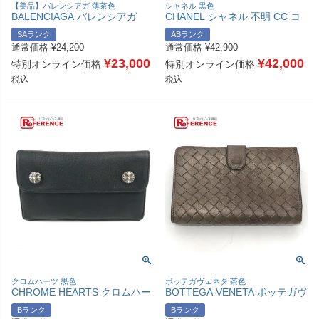
【美品】バレンシアガ 薄茶色
シャネル 黒色
BALENCIAGA バレンシアガ
CHANEL シャネル 不明 CC コ
391446 ペーパーミニ ウォレッ
コマーク ロゴ マトラッセ キル
SAランク
ABランク
ト コンパクトウォレット 財布
ティング ラウンドファスナー
通常価格
¥
24,200
通常価格
¥
42,900
3つ折り財布 レザー ユニセック
ロングウォレット 長財布 レザ
ス ベージュ 【中古】
¥
23,000
ー ユニセックス ブラック 【中
¥
42,000
特別オンライン価格
特別オンライン価格
古】
税込
税込
クロムハーツ 黒色
ボッテガヴェネタ 茶色
CHROME HEARTS クロムハー
BOTTEGA VENETA ボッテガヴ
ツ クロスボールボタン ウェー
ェネタ イントレチャート ジッ
Bランク
Bランク
ブウォレット 2つ折り ロングウ
プアラウンド ウォレット 2つ折