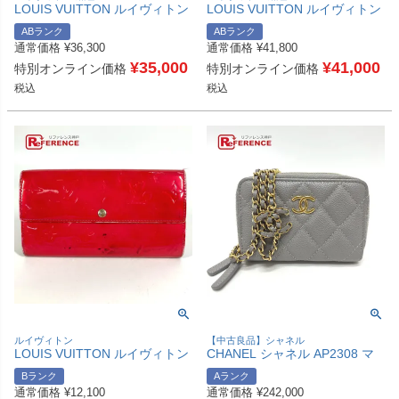
LOUIS VUITTON ルイヴィトン
LOUIS VUITTON ルイヴィトン
Ｍ92658 ポルトトレゾール イ
Ｍ69044 オーガナイザー・ドゥ
ABランク
ABランク
ンターナショナル 三つ折り 財
ポッシュ 名刺入れ ICケース カ
通常価格
¥
36,300
通常価格
¥
41,800
布 ウォレット ロングウォレッ
ードケース トリヨン メンズ ブ
ト 長財布 モノグラムマルチカ
¥
35,000
ラック 【中古】
¥
41,000
特別オンライン価格
特別オンライン価格
ラーキャンバス ユニセックス
税込
税込
ノワール ブラック 【中古】
ルイヴィトン
【中古良品】シャネル
LOUIS VUITTON ルイヴィトン
CHANEL シャネル AP2308 マ
M93633 モノグラムヴェルニ ポ
トラッセ チェーンコインケース
Bランク
Aランク
ルトフォイユサラ ロングウォレ
ショルダーバッグ キャビアスキ
通常価格
¥
12,100
通常価格
¥
242,000
ット 2つ折り 長財布 モノグラ
ン レディース グレー 【中古】