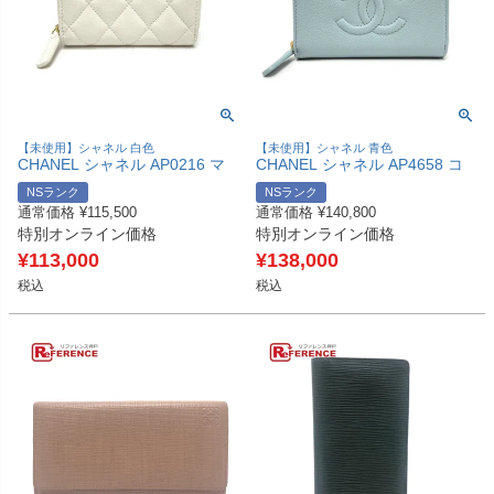
【未使用】シャネル 白色
【未使用】シャネル 青色
CHANEL シャネル AP0216 マ
CHANEL シャネル AP4658 コ
トラッセ ココマーク クラシッ
コマーク メティエダール カー
NSランク
NSランク
ク ジップ コインパース 財布 ウ
ドケース 財布 ウォレット コイ
通常価格
¥
115,500
通常価格
¥
140,800
ォレット コインケース キャビ
ンケース キャビアスキン レデ
特別オンライン価格
特別オンライン価格
アスキン レディース ホワイト
ィース ブルー 未使用 【中古】
未使用 【中古】
¥
113,000
¥
138,000
税込
税込