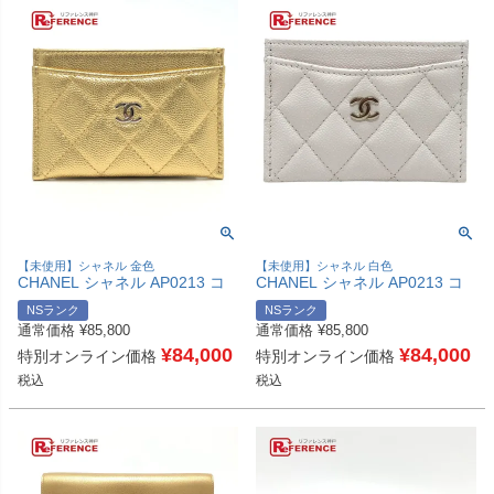
【未使用】シャネル 金色
【未使用】シャネル 白色
CHANEL シャネル AP0213 コ
CHANEL シャネル AP0213 コ
コマーク クラシック マトラッ
コマーク クラシック ゴールド
NSランク
NSランク
セ キャビアスキン 小物 カード
金具 キャビアスキン 小物 カー
通常価格
¥
85,800
通常価格
¥
85,800
ケース キャビアスキン レディ
ドケース キャビアスキン レデ
ース ゴールド 未使用 【中古】
¥
84,000
ィース ホワイト 未使用 【中
¥
84,000
特別オンライン価格
特別オンライン価格
古】
税込
税込