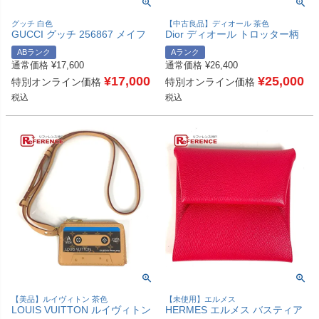
グッチ 白色
【中古良品】ディオール 茶色
GUCCI グッチ 256867 メイフ
Dior ディオール トロッター柄
ェア ストラップ付 クラッチバ
短財布 ミニウォレット ヴィン
ABランク
Aランク
ッグ カバン フラット ポーチ シ
テージ 3つ折り財布 キャンバス
通常価格
¥
17,600
通常価格
¥
26,400
マレザー レディース ホワイト
レディース ブラウン 【中古】
【中古】
¥
17,000
¥
25,000
特別オンライン価格
特別オンライン価格
税込
税込
【美品】ルイヴィトン 茶色
【未使用】エルメス
LOUIS VUITTON ルイヴィトン
HERMES エルメス バスティア