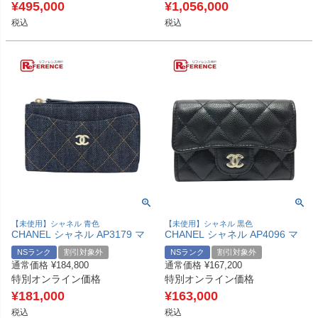
リーン 【新品】
ルー ブルー 未使用 【中古】
¥
495,000
¥
1,056,000
税込
税込
【未使用】シャネル 青色
【未使用】シャネル 黒色
CHANEL シャネル AP3179 マ
CHANEL シャネル AP4096 マ
トラッセ クラシックフラップカ
トラッセ クラシックフラップカ
NSランク
割引対象外
NSランク
割引対象外
ードケース フラグメント 財布
ードケース 財布 ウォレット コ
通常価格
¥
184,800
通常価格
¥
167,200
ウォレット コインケース デニ
インケース キャビアスキン レ
特別オンライン価格
特別オンライン価格
ム レディース ブルー 未使用
ディース ブラック 未使用 【中
【中古】
古】
¥
181,000
¥
163,000
税込
税込