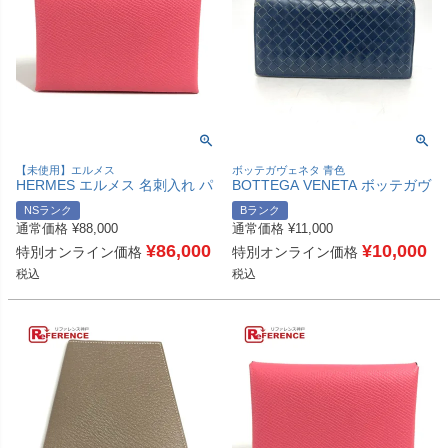
【未使用】エルメス
ボッテガヴェネタ 青色
HERMES エルメス 名刺入れ パ
BOTTEGA VENETA ボッテガヴ
スケース カルヴィデュオ カル
ェネタ 156819 イントレチャー
NSランク
Bランク
ヴィ デュオ カードケース 小銭
ト 長財布 財布 ウォレット 2つ
通常価格
¥
88,000
通常価格
¥
11,000
入れ コインケース 2つ折り財布
折り財布 レザー メンズ ブルー
エプソン ユニセックス ローズ
¥
86,000
【中古】
¥
10,000
特別オンライン価格
特別オンライン価格
アザレ ピンク 未使用 【中古】
税込
税込