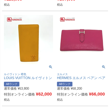
税込
税込
ルイヴィトン 橙色
エルメス
LOUIS VUITTON ルイヴィトン
HERMES エルメス ベアン ベア
Ｍ81811 LV アエログラム ポル
ンクラシック シルバー金具 財
ABランク
ABランク
トフォイユ ブラザNM 財布 ウ
布 小物 ロングウォレット 2つ
通常価格
¥
63,800
通常価格
¥
68,200
ォレット 長財布 トリヨンレザ
折り 長財布 シェーブル レディ
ー レディース サフラン オレン
¥
62,000
ース ピンク 【中古】
¥
66,000
特別オンライン価格
特別オンライン価格
ジ 【中古】
税込
税込