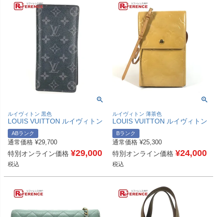
ルイヴィトン 黒色
ルイヴィトン 薄茶色
LOUIS VUITTON ルイヴィトン
LOUIS VUITTON ルイヴィトン
M61697 モノグラムエクリプス
不明 モノグラムヴェルニ ウォ
ABランク
Bランク
ポルトフォイユ ブラザ ポルト
ーカー ポシェット カバン ショ
通常価格
¥
29,700
通常価格
¥
25,300
フォイユ ブラザ 財布 ロングウ
ルダーバッグ 3つ折り財布 モノ
ォレット 2つ折り 長財布 モノ
¥
29,000
グラムヴェルニキャンバス ユニ
¥
24,000
特別オンライン価格
特別オンライン価格
グラムエクリプスキャンバス ユ
セックス ベージュ 【中古】
税込
税込
ニセックス ブラック 【中古】