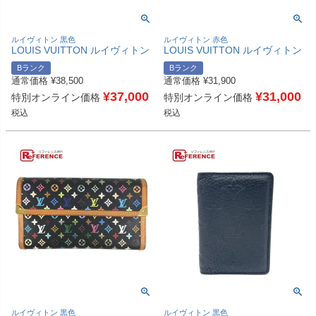
ルイヴィトン 黒色
ルイヴィトン 赤色
LOUIS VUITTON ルイヴィトン
LOUIS VUITTON ルイヴィトン
M60243 モノグラムマルチカラ
M91572 ヴェルニ ドット イン
Bランク
Bランク
ー ジッピーウォレット ロング
フィニティ ジッピーウォレット
通常価格
¥
38,500
通常価格
¥
31,900
ウォレット ラウンドファスナー
草間彌生コラボ クサマヤヨイ
財布 長財布 モノグラムマルチ
¥
37,000
長財布 パテントレザー レディ
¥
31,000
特別オンライン価格
特別オンライン価格
カラーキャンバス ユニセックス
ース レッド 【中古】
税込
税込
ノワール ブラック 【中古】
ルイヴィトン 黒色
ルイヴィトン 黒色