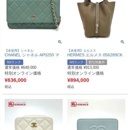
【未使用】シャネル
【未使用】エルメス
CHANEL シャネル AP0250 マ
HERMES エルメス 056289CK
トラッセ ココマーク クラシッ
ピコタンロックPM/18 ピコタン
NSランク
NSランク
割引対象外
ク カバン 財布 チェーンウォレ
ロック PM カバン バッグ ピコ
通常価格
¥
649,000
通常価格
¥
913,000
ット ポシェット 斜め掛け ショ
タン ハンドバッグ トリヨンク
特別オンライン価格
特別オンライン価格
ルダーバッグ キャビアスキン
レマンス レディース エトゥー
レディース ブルーグレー グレ
プ SV金具 未使用 【中古】
¥
636,000
¥
894,000
ー 未使用 【中古】
税込
税込