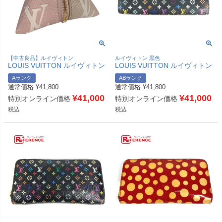
【中古良品】ルイヴィトン
ルイヴィトン 黒色
LOUIS VUITTON ルイヴィトン
LOUIS VUITTON ルイヴィトン
M00669 モノグラム ベルランゴ
M93747 モノグラムマルチカラ
Aランク
ABランク
バッグチャーム トライアングル
ー ポルトフォイユ サラ 財布 ウ
通常価格
¥
41,800
通常価格
¥
41,800
三角 財布 コインケース 小銭入
ォレット フラップ ロングウォ
れ キーホルダー レザー レディ
¥
41,000
レット 長財布 モノグラムマル
¥
41,000
特別オンライン価格
特別オンライン価格
ース ピンク 【中古】
チカラーキャンバス レディース
税込
税込
ノワール ブラック 【中古】