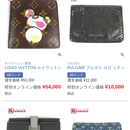
ルイヴィトン 茶色
ブルガリ
LOUIS VUITTON ルイヴィトン
BVLGARI ブルガリ ロゴ ミディ
M61666 モノグラムパンダ ポル
アムウォレット 財布 2つ折り財
ABランク
ABランク
トビエカルトクレディモネ コン
布 レザー ユニセックス メタリ
通常価格
¥
55,000
通常価格
¥
11,000
パクトウォレット 財布 2つ折り
ック系 【中古】
財布 モノグラムキャンバス ユ
¥
54,000
¥
10,000
特別オンライン価格
特別オンライン価格
ニセックス ブラウン 【中古】
税込
税込