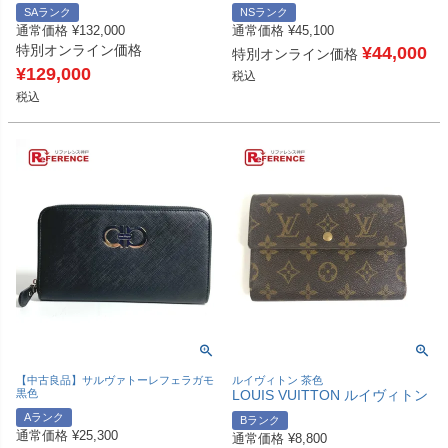
M14066 モノグラム ポルト カ
財布 小銭入れ スクエア シルバ
SAランク
NSランク
ルト LV テープ カセットテープ
ー金具 コインケース エプソン
通常価格
¥
132,000
通常価格
¥
45,100
財布 コインケース 小銭入れ 名
ユニセックス ローズメキシコ
特別オンライン価格
刺入れ L字ファスナー カードケ
ピンク 未使用 【中古】
¥
44,000
特別オンライン価格
ース モノグラムキャンバス ユ
¥
129,000
税込
ニセックス ブラウン 【中古】
税込
【中古良品】サルヴァトーレフェラガモ
ルイヴィトン 茶色
黒色
LOUIS VUITTON ルイヴィトン
Salvatore Ferragamo サルヴァ
M61202 モノグラム ポルトトレ
Aランク
Bランク
トーレフェラガモ ガンチーニ
ゾールエテュイパピエ 財布 フ
通常価格
¥
25,300
ロゴ ロングウォレット ラウン
通常価格
¥
8,800
ラップ ウォレット 3つ折り財布