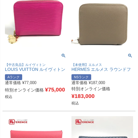
【中古良品】ルイヴィトン
【未使用】エルメス
LOUIS VUITTON ルイヴィトン
HERMES エルメス ラウンドフ
Ｍ14144 日本限定 エピ 村上隆
ァスナー アザップコンパクト
Aランク
NSランク
LV × TM ジッピーコインパース
シルクイン 2つ折り財布 コンパ
通常価格
¥
77,000
通常価格
¥
187,000
財布 小銭入れ ラウンドファス
クトウォレット 小銭入れ コイ
特別オンライン価格
ナー コインケース エピレザー
¥
75,000
ンケース エヴァーカラー ユニ
特別オンライン価格
レディース カワイイピンク ピ
セックス エトゥープ グレー 未
¥
183,000
税込
ンク 【中古】
使用 【中古】
税込