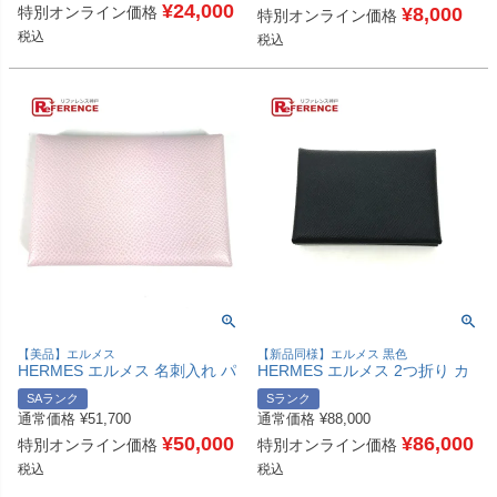
ドファスナー 長財布 レザー ユ
¥
24,000
特別オンライン価格
モノグラムキャンバス ユニセッ
¥
8,000
特別オンライン価格
ニセックス ブラック 【中古】
クス ブラウン 【中古】
税込
税込
【美品】エルメス
【新品同様】エルメス 黒色
HERMES エルメス 名刺入れ パ
HERMES エルメス 2つ折り カ
スケース カルヴィデュオ カル
ルヴィデュオ カルヴィ デュオ
SAランク
Sランク
ヴィ デュオ カードケース 小
カードケース 小銭入れ 財布 名
通常価格
¥
51,700
通常価格
¥
88,000
銭入れ 財布 コインケース 2つ
刺入れ パスケース コインケー
折り財布 エプソン レディース
¥
50,000
ス ヴォーエプソン レディース
¥
86,000
特別オンライン価格
特別オンライン価格
モーヴペール ピンク 【中古】
ブラック 新品同様 【中古】
税込
税込