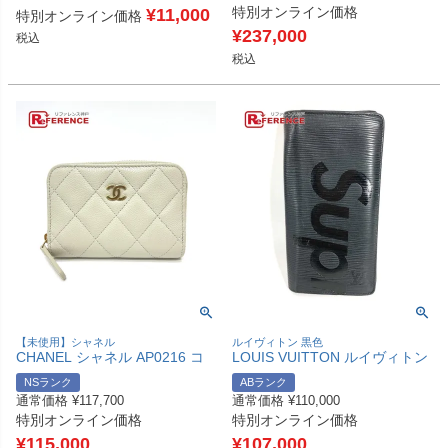
特別オンライン価格
ムヴェルニキャンバス ユニセッ
¥
11,000
特別オンライン価格
クス ローズポップ ピンク 【中
¥
237,000
税込
古】
税込
【未使用】シャネル
ルイヴィトン 黒色
CHANEL シャネル AP0216 コ
LOUIS VUITTON ルイヴィトン
コマーク マトラッセ クラシッ
M67721 エピ Supreme シュプ
NSランク
ABランク
ク ジップ 財布 ウォレット コイ
リーム コラボ ポルトフォイユ
通常価格
¥
117,700
通常価格
¥
110,000
ンケース キャビアスキン レデ
ブラザ 2つ折り ロングウォレッ
特別オンライン価格
特別オンライン価格
ィース グレー 未使用 【中古】
ト 長財布 エピレザー レディー
ス ノワール ブラック 【中古】
¥
115,000
¥
107,000