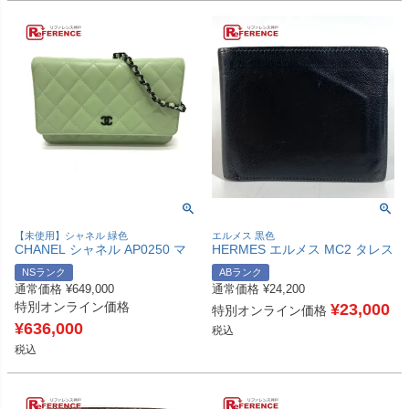
【未使用】シャネル 緑色
エルメス 黒色
CHANEL シャネル AP0250 マ
HERMES エルメス MC2 タレス
トラッセ ココマーク クラシッ
コンパクトウォレット 2つ折り
NSランク
ABランク
ク チェーンウォレット ショル
財布 レザー ユニセックス ブラ
通常価格
¥
649,000
通常価格
¥
24,200
ダーバッグ ラムスキン レディ
ック 【中古】
特別オンライン価格
ース ライトグリーン グリーン
¥
23,000
特別オンライン価格
未使用 【中古】
¥
636,000
税込
税込