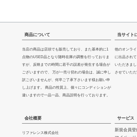
商品について
当サイト
当店の商品は店頭でも販売しており、また基本的に1
他のオンライ
点物のUSED品となり随時在庫の調整を行っておりま
に出品されて
すが、反映までの時間に若干の誤差が発生する場合が
いただきまし
ございますので、 万が一売り切れの場合は、誠に申し
させていただ
訳ございませんが、何卒ご了承下さいます様お願い申
し上げます。 商品の性質上、個々にコンディションが
違いますので一品一品、商品説明を行っております。
会社概要
サービス
新規会員登
リファレンス株式会社