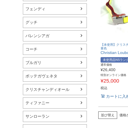
フェンディ
グッチ
バレンシアガ
【未使用】クリス
黄色
コーチ
未使用品NSラン
ブルガリ
通常価格
¥
26,400
特別オンライン価格
ボッテガヴェネタ
¥
25,000
税込
クリスチャンディオール
カートに入
ティファニー
並び替え
価格
サンローラン