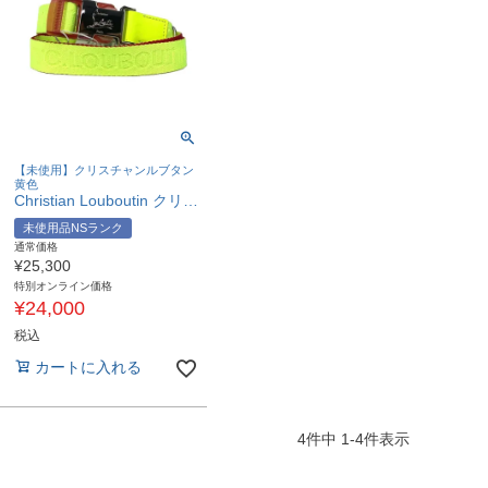
【未使用】クリスチャンルブタン
黄色
Christian Louboutin クリスチャンルブタン 1205286 ロゴ ガチャベルト アクセサリー ズボン用ベルト ベルト キャンバス ユニセックス ネオンイエロー 未使用 【中古】
未使用品NSランク
通常価格
¥
25,300
特別オンライン価格
¥
24,000
税込
カートに入れる
4
件中
1
-
4
件表示