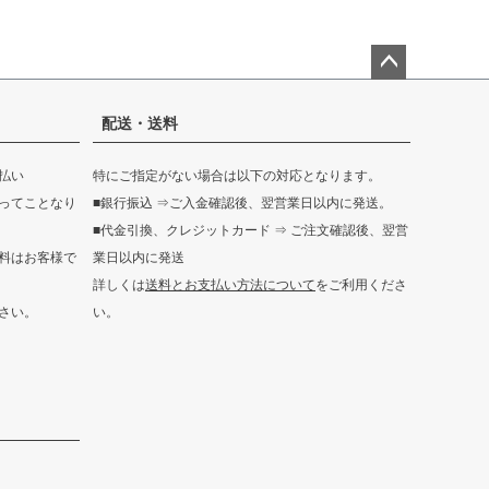
ペー
ジト
配送・送料
ップ
へ
払い
特にご指定がない場合は以下の対応となります。
ってことなり
■銀行振込 ⇒ご入金確認後、翌営業日以内に発送。
■代金引換、クレジットカード ⇒ ご注文確認後、翌営
料はお客様で
業日以内に発送
詳しくは
送料とお支払い方法について
をご利用くださ
さい。
い。