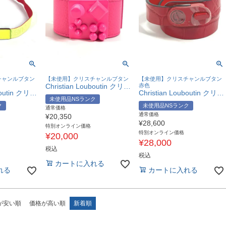
チャンルブタン
【未使用】クリスチャンルブタン
【未使用】クリスチャンルブタン
Christian Louboutin クリスチャンルブタン 3225023 W CARASKY ロゴ バングル アクセサリー ブレスレット レザー レディース ピンク 未使用 【中古】
赤色
Christian Louboutin クリスチャンルブタン ロゴ バックル アクセサリー ズボン用ベルト ベルト キャンバス ユニセックス イエロー 未使用 【中古】
Christian Louboutin クリスチャンルブタン 3205169 CLロゴ 2重 バングル アクセサリー ブレスレット レザー レディース レッド 未使用 【中古】
未使用品NSランク
ク
未使用品NSランク
通常価格
通常価格
¥
20,350
¥
28,600
特別オンライン価格
特別オンライン価格
¥
20,000
¥
28,000
税込
税込
カートに入れる
れる
カートに入れる
が安い順
価格が高い順
新着順