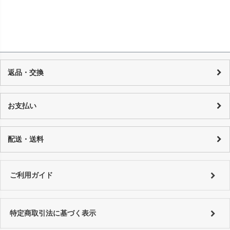
返品・交換
当店の商品は店頭でも販売しており、また基本的に1点物のUSED品とな
り随時在庫の調整を行っておりますが、反映までの時間に若干の誤差が
お支払い
発生する場合がございますので、 万が一売り切れの場合は、誠に申し訳
ございませんが、何卒ご了承下さいます様お願い申し上げます。 商品の
カード決済：一括払い・分割払い・リボ払い
性質上、個々にコンディションが違いますので一品一品、商品説明を行
代金引換：代引手数料はご購入金額によってことなります。
配送・送料
っております。
銀行振り込み：恐れ入りますが振込手数料はお客様でご負担をお願い致
詳しくはコチラ
します。
特にご指定がない場合は以下の対応となります。
■銀行振込 ⇒ご入金確認後、翌営業日以内に発送。
詳しくは
ご利用ガイド
をご利用ください。
ご利用ガイド
■代金引換、クレジットカード ⇒ ご注文確認後、翌営業日以内に発送
詳しくは
ご利用ガイド
をご利用ください。
特定商取引法に基づく表示