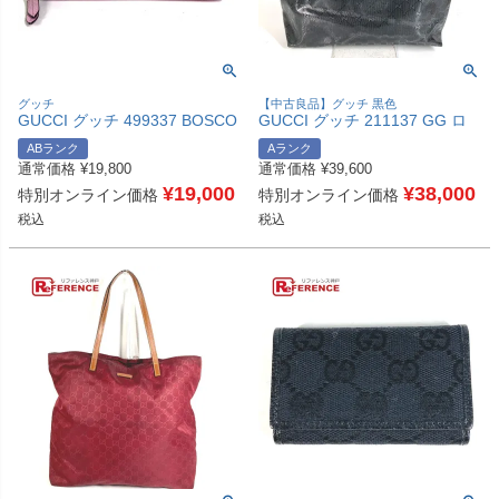
グッチ
【中古良品】グッチ 黒色
GUCCI グッチ 499337 BOSCO
GUCCI グッチ 211137 GG ロ
ボスコ ロングウォレット ラウ
ゴ インプリメ カバン トートバ
ABランク
Aランク
ンドファスナー 長財布 レザー
ッグ 肩掛け ショルダーバッグ
通常価格
¥
19,800
通常価格
¥
39,600
ユニセックス ピンク 【中古】
GGインプリメ ユニセックス ブ
¥
19,000
ラック 【中古】
¥
38,000
特別オンライン価格
特別オンライン価格
税込
税込