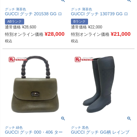
グッチ 薄茶色
グッチ 薄茶色
GUCCI グッチ 201538 GG ロ
GUCCI グッチ 130739 GG ロ
ゴ 斜め掛け ポシェット カバン
ゴ 肩掛け トートバッグ カバン
ABランク
Bランク
ショルダーバッグ GGPVC/レザ
ショルダーバッグ GGキャンバ
通常価格
¥
28,600
通常価格
¥
22,000
ー ユニセックス ベージュ 【中
ス/レザー ユニセックス ベージ
古】
¥
28,000
ュ 【中古】
¥
21,000
特別オンライン価格
特別オンライン価格
税込
税込
グッチ 緑色
グッチ 黒色
GUCCI グッチ 000・406 ター
GUCCI グッチ GG柄 レインブ
ンロック バンブー カバン トー
ーツ 靴 レインシューズ ラバー