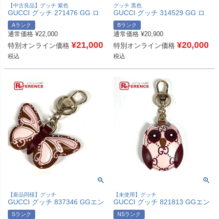
【中古良品】グッチ 紫色
グッチ 黒色
GUCCI グッチ 271476 GG ロ
GUCCI グッチ 314529 GG ロ
ゴ ステーショナリー 手帳 メモ
ゴ 斜め掛け カバン ショルダー
Aランク
Bランク
帳 ケース ノートカバー レザー
バッグ レザー/ナイロン ユニセ
通常価格
¥
22,000
通常価格
¥
20,900
ユニセックス パープル 【中
ックス ブラック 【中古】
古】
¥
21,000
¥
20,000
特別オンライン価格
特別オンライン価格
税込
税込
【新品同様】グッチ
【未使用】グッチ
GUCCI グッチ 837346 GGエン
GUCCI グッチ 821813 GGエン
ブレム バタフライ 蝶 シェイプ
ブレム オウル ふくろう シェイ
Sランク
NSランク
バッグ チャーム バッグチャー
プ バッグ チャーム バッグチャ