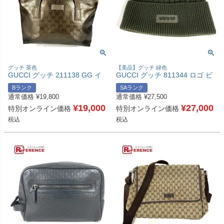
グッチ 茶色
【美品】グッチ 緑色
GUCCI グッチ 211138 GG イ
GUCCI グッチ 811344 ロゴ ビ
ンプリメ ロゴ 肩掛け カバン ト
ーニー 帽子 ニット帽 ニットキ
Bランク
SAランク
ートバッグ ショルダーバッグ
ャップ ニット帽 ウール ユニセ
通常価格
¥
19,800
通常価格
¥
27,500
GGインプリメ ユニセックス メ
ックス カーキ 【中古】
タリックブラウン系 【中古】
¥
19,000
¥
27,000
特別オンライン価格
特別オンライン価格
税込
税込