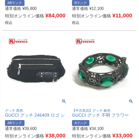
ABランク
Bランク
トバッグ フラップ ハンドバッ
レディース ブラック 【中古】
通常価格
¥
85,800
通常価格
¥
12,100
グ レザー レディース カーキ
【中古】
¥
84,000
¥
11,000
特別オンライン価格
特別オンライン価格
税込
税込
グッチ 黒色
【中古良品】グッチ 銀色
GUCCI グッチ 246409 ロゴ シ
GUCCI グッチ 不明 フラワー
ェリーライン ベルトバッグ ウ
バングル インターロッキングG
ABランク
Aランク
エストポーチ カバン ボディバ
ストーン ビジュー ブレスレッ
通常価格
¥
39,600
通常価格
¥
34,100
ッグ ボディバッグ ナイロン ユ
ト アクセサリー ジュエリー バ
ニセックス ブラック 【中古】
¥
38,000
ングル SV925 ユニセックス シ
¥
33,000
特別オンライン価格
特別オンライン価格