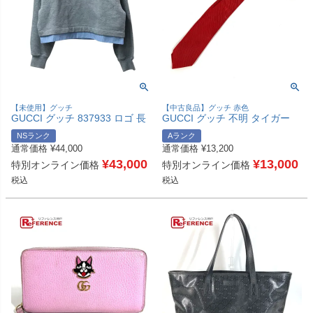
【未使用】グッチ
【中古良品】グッチ 赤色
GUCCI グッチ 837933 ロゴ 長
GUCCI グッチ 不明 タイガー
袖 スウェット トップス アパレ
ロゴ スーツ アクセサリー ネク
NSランク
Aランク
ル トレーナー コットン レディ
タイ シルク /キュプラ メンズ
通常価格
¥
44,000
通常価格
¥
13,200
ース グレー 未使用 【中古】
レッド 【中古】
¥
43,000
¥
13,000
特別オンライン価格
特別オンライン価格
税込
税込