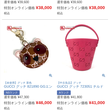
通常価格
¥
39,600
通常価格
¥
39,600
ム キーホルダー レザー /レザー
ーム キーホルダー レザー レデ
ユニセックス ピンク 新品同様
¥
38,000
ィース ピンク 未使用 【中古】
¥
38,000
特別オンライン価格
特別オンライン価格
【中古】
税込
税込
【未使用】グッチ 茶色
【中古良品】グッチ
GUCCI グッチ 821890 GGエン
GUCCI グッチ 723051 チルド
ブレム パンダ シェイプ チャー
レンズ GG ロゴ バケットバッ
NSランク
Aランク
ム バッグチャーム キーホルダ
グ ミニボストンバッグ カバン
通常価格
¥
47,300
通常価格
¥
41,800
ー レザー レディース ブラウン
ハンドバッグ ラバー レディー
未使用 【中古】
¥
46,000
ス ピンク 【中古】
¥
41,000
特別オンライン価格
特別オンライン価格
税込
税込