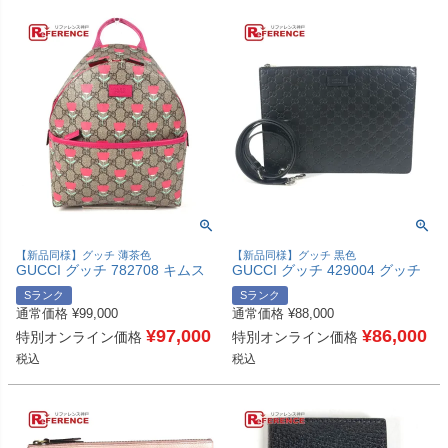
【新品同様】グッチ 薄茶色
【新品同様】グッチ 黒色
GUCCI グッチ 782708 キムス
GUCCI グッチ 429004 グッチ
ンヨン GGスプリーム ロゴ フ
シマ GG ロゴ 斜め掛け カバン
Sランク
Sランク
ラワー 花 チューリップ カバン
2WAYバッグ クラッチバッグ シ
通常価格
¥
99,000
通常価格
¥
88,000
バックパック リュックサック
ョルダーバッグ シマレザー レ
GGスプリームキャンバス レデ
¥
97,000
ディース ブラック 新品同様
¥
86,000
特別オンライン価格
特別オンライン価格
ィース ベージュ 新品同様 【中
【中古】
税込
税込
古】