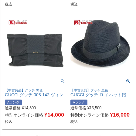
税込
税込
【中古良品】グッチ 黒色
【中古良品】グッチ 黒色
GUCCI グッチ 005 142 ヴィン
GUCCI グッチ ロゴ ハット帽
テージ りぼん リボン セカンド
帽子 バケットハット ボブハッ
Aランク
Aランク
バッグ カバン ポーチ クラッチ
ト ハット コットン /ラビット
通常価格
¥
14,300
通常価格
¥
16,500
バッグ サテン ユニセックス ブ
メンズ ブラック 【中古】
ラック 【中古】
¥
14,000
¥
16,000
特別オンライン価格
特別オンライン価格
税込
税込