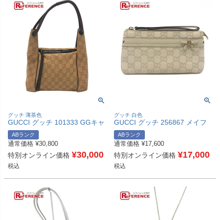
グッチ 薄茶色
グッチ 白色
GUCCI グッチ 101333 GGキャ
GUCCI グッチ 256867 メイフ
ンバス カバン ハンドバッグ 肩
ェア ストラップ付 クラッチバ
ABランク
ABランク
掛け ワンショルダー ショルダ
ッグ カバン フラット ポーチ シ
通常価格
¥
30,800
通常価格
¥
17,600
ーバッグ キャンバス レディー
マレザー レディース ホワイト
ス ベージュ 【中古】
¥
30,000
【中古】
¥
17,000
特別オンライン価格
特別オンライン価格
税込
税込