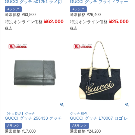
GUCCI グッチ 501251 ラメ切
GUCCI グッチ ブライドフォー
替 GG柄 アパレル カーディガ
ラブ 指輪 GG ファッションリ
Aランク
Aランク
ン ウール レディース ブラウン
ング アクセサリー リング・指
通常価格
¥
63,800
通常価格
¥
26,400
【中古】
輪 SV925 ユニセックス シルバ
¥
62,000
ー 【中古】
¥
25,000
特別オンライン価格
特別オンライン価格
税込
税込
【中古良品】グッチ
グッチ 紺色
GUCCI グッチ 256433 グッチ
GUCCI グッチ 170007 ロゴ レ
シマ ６連 鍵入れ 鍵ケース キー
ザー ナイロン チャーム付き
Aランク
ABランク
ポーチ キーウォレット キーケ
ショルダーバッグ レザー/キャ
通常価格
¥
17,600
通常価格
¥
24,200
ース レザー レディース グレー
ンバス ユニセックス ネイビー