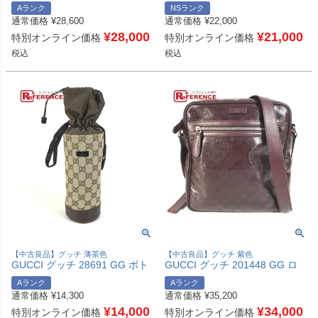
ゴ 斜め掛け ポシェット ショル
ー 花 バッグチャーム チャーム
Aランク
NSランク
ダーバッグ レザー/コーティン
キーホルダー レザー ユニセッ
通常価格
¥
28,600
通常価格
¥
22,000
グキャンバス ユニセックス ピ
クス オレンジ 未使用 【中古】
ンク 【中古】
¥
28,000
¥
21,000
特別オンライン価格
特別オンライン価格
税込
税込
【中古良品】グッチ 薄茶色
【中古良品】グッチ 紫色
GUCCI グッチ 28691 GG ボト
GUCCI グッチ 201448 GG ロ
ルホルダー ペットボトル入れ
ゴ インプリメ カバン 斜め掛け
Aランク
Aランク
巾着 ポーチ GGキャンバス/レ
ポシェット ショルダーバッグ
通常価格
¥
14,300
通常価格
¥
35,200
ザー ユニセックス ベージュ
GGインプリメ ユニセックス パ
【中古】
¥
14,000
ープル 【中古】
¥
34,000
特別オンライン価格
特別オンライン価格