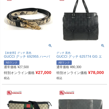
【未使用】グッチ 黒色
グッチ 黒色
GUCCI グッチ 692955 ハーバ
GUCCI グッチ 625774 GG エ
リウム エクストラ スモール ペ
ンボス ロゴ カバン トートバッ
NSランク
ABランク
ット リード ペット 犬 ドッグ
グ 肩掛け ショルダーバッグ レ
通常価格
¥
27,500
通常価格
¥
80,300
DOG リード レザー ユニセック
ザー ユニセックス ブラック
ス ブラック 未使用 【中古】
¥
27,000
【中古】
¥
78,000
特別オンライン価格
特別オンライン価格
税込
税込