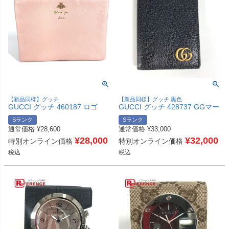
【新品同様】グッチ
【新品同様】グッチ 黒色
GUCCI グッチ 460187 ロゴ
GUCCI グッチ 428737 GGマー
BEE アニマリエ ビー 蜂 ハチ
モント ダブルG GG ロゴ 名刺
Sランク
Sランク
カバン セカンドバッグ ポーチ
入れ パスケース 二つ折り 定期
通常価格
¥
28,600
通常価格
¥
33,000
クラッチバッグ レザー レディ
入れ カードケース レザー ユニ
ース ピンク 新品同様 【中古】
¥
28,000
セックス ブラック 新品同様
¥
32,000
特別オンライン価格
特別オンライン価格
【中古】
税込
税込