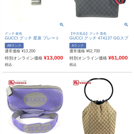
グッチ 銀色
【中古良品】グッチ 黒色
GUCCI グッチ 星座 プレート
GUCCI グッチ 474137 GGスプ
天秤座 LIBRA チョーカー ネッ
リーム ロゴ クーリエ 斜め掛け
ABランク
Aランク
クレス SV925 レディース シル
カバン メッセンジャーバッグ
通常価格
¥
13,200
通常価格
¥
62,700
バー 【中古】
ショルダーバッグ GGスプリー
¥
13,000
ムキャンバス ユニセックス ブ
¥
61,000
特別オンライン価格
特別オンライン価格
ラック 【中古】
税込
税込