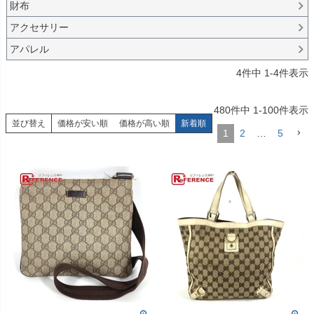
財布
アクセサリー
アパレル
4
件中
1
-
4
件表示
480
件中
1
-
100
件表示
並び替え
価格が安い順
価格が高い順
新着順
1
2
…
5