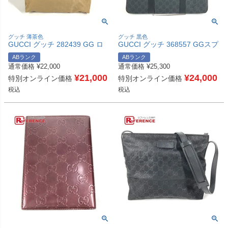
グッチ 薄茶色
グッチ 黒色
GUCCI グッチ 282439 GG ロ
GUCCI グッチ 368557 GGスプ
ゴ カバン トートバッグ ショル
リーム ロゴ カバン ブリーフケ
ABランク
ABランク
ダーバッグ 肩掛け ハンドバッ
ース ハンドバッグ 書類バッグ
通常価格
¥
22,000
通常価格
¥
25,300
グ レザー/ナイロン ユニセック
ビジネスバッグ GGスプリーム
ス ベージュ 【中古】
¥
21,000
キャンバス ユニセックス ブラ
¥
24,000
特別オンライン価格
特別オンライン価格
ック 【中古】
税込
税込