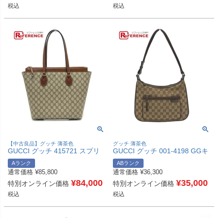
ルバー 【中古】
税込
税込
【中古良品】グッチ 薄茶色
グッチ 薄茶色
GUCCI グッチ 415721 スプリ
GUCCI グッチ 001-4198 GGキ
ーム カバン 肩掛け ハンドバッ
ャンバス カバン ワンショルダ
Aランク
ABランク
グ ジップトート ショッピング
ー 肩掛け ハンドバッグ ショル
通常価格
¥
85,800
通常価格
¥
36,300
バッグ トートバッグ GGキャン
ダーバッグ キャンバス レディ
バス レディース ベージュ 【中
¥
84,000
ース ベージュ 【中古】
¥
35,000
特別オンライン価格
特別オンライン価格
古】
税込
税込