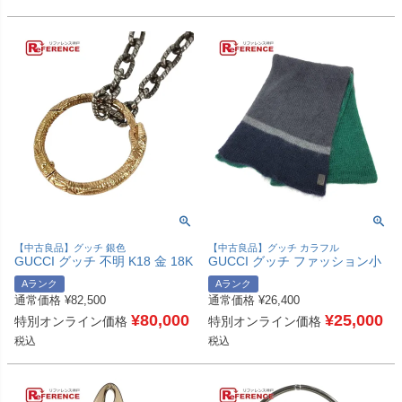
【中古良品】グッチ 銀色
【中古良品】グッチ カラフル
GUCCI グッチ 不明 K18 金 18K
GUCCI グッチ ファッション小
ウロボロス チェーンネックレス
物 防寒具 マフラー モヘア ユニ
Aランク
Aランク
アクセサリー ジュエリー ネッ
セックス マルチカラー 【中
通常価格
¥
82,500
通常価格
¥
26,400
クレス Au750 ユニセックス シ
古】
ルバー 【中古】
¥
80,000
¥
25,000
特別オンライン価格
特別オンライン価格
税込
税込