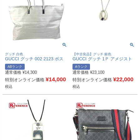
グッチ 白色
【中古良品】グッチ 銀色
GUCCI グッチ 002 2123 ボス
GUCCI グッチ 1Ｐ アメジスト
トンバッグ カバン トートバッ
チェーン ネックレス SV925 レ
ABランク
Aランク
グ 肩掛け ショルダーバッグ ナ
ディース シルバー 【中古】
通常価格
¥
14,300
通常価格
¥
23,100
イロンキャンバス/レザー ユニ
セックス ホワイト 【中古】
¥
14,000
¥
22,000
特別オンライン価格
特別オンライン価格
税込
税込