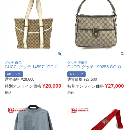
グッチ 白色
グッチ 薄茶色
GUCCI グッチ 145971 GG ロ
GUCCI グッチ 190258 GG ロ
ゴ 肩掛け カバン トートバッグ
ゴ 肩掛け カバン ハンドバッグ
ABランク
ABランク
ショルダーバッグ GGキャンバ
肩掛け ショルダーバッグ GGス
通常価格
¥
28,600
通常価格
¥
27,500
ス/レザー ユニセックス ホワイ
プリームキャンバス /レザー ユ
ト 【中古】
¥
28,000
ニセックス ベージュ 【中古】
¥
27,000
特別オンライン価格
特別オンライン価格
税込
税込