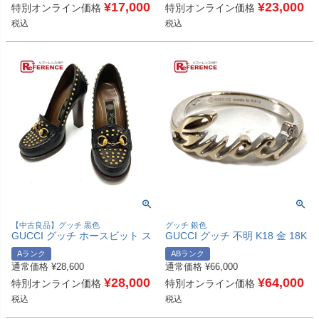
【中古】
¥
17,000
【中古】
¥
23,000
特別オンライン価格
特別オンライン価格
税込
税込
【中古良品】グッチ 黒色
グッチ 銀色
GUCCI グッチ ホースビット ス
GUCCI グッチ 不明 K18 金 18K
タッズ ローファー パンプス レ
ロゴ 1PD ダイヤ ダイヤモンド
Aランク
ABランク
ザー レディース ブラック 【中
アクセサリー ジュエリー リン
通常価格
¥
28,600
通常価格
¥
66,000
古】
グ・指輪 WG750 レディース シ
¥
28,000
ルバー 6号 【中古】
¥
64,000
特別オンライン価格
特別オンライン価格
税込
税込