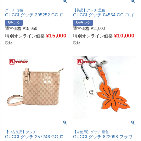
グッチ 赤色
【美品】グッチ 黒色
GUCCI グッチ 295252 GG ロ
GUCCI グッチ 04564 GG ロゴ
ゴ カバン トートバッグ 肩掛け
6連 6P 鍵 キーケース GGキャ
Bランク
SAランク
縦型トート ショルダーバッグ
ンバス/レザー ユニセックス ブ
通常価格
¥
15,950
通常価格
¥
11,000
レザー/ナイロン ユニセックス
ラック 【中古】
ワインレッド系 【中古】
¥
15,000
¥
10,000
特別オンライン価格
特別オンライン価格
税込
税込
【中古良品】グッチ
【未使用】グッチ 橙色
GUCCI グッチ 257246 GG ロ
GUCCI グッチ 822098 フラワ