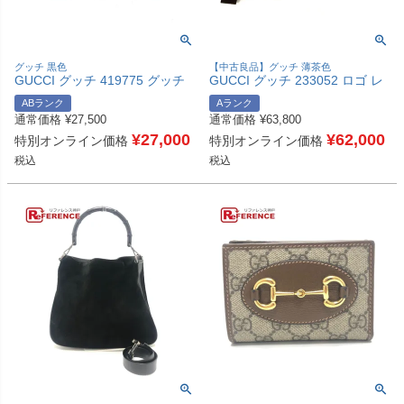
グッチ 黒色
【中古良品】グッチ 薄茶色
GUCCI グッチ 419775 グッチ
GUCCI グッチ 233052 ロゴ レ
シマ GG ロゴ クラッチバッグ
ザープレート 斜め掛け メッセ
ABランク
Aランク
カバン ポーチ 持ち手つき セカ
ンジャー カバン バッグ ショル
通常価格
¥
27,500
通常価格
¥
63,800
ンドバッグ シマレザー ユニセ
ダーバッグ GGキャンバス/レザ
ックス ブラック 【中古】
¥
27,000
ー レディース ベージュ 【中
¥
62,000
特別オンライン価格
特別オンライン価格
古】
税込
税込