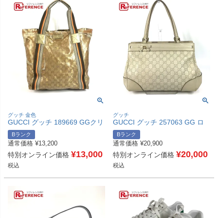
グッチ 金色
グッチ
GUCCI グッチ 189669 GGクリ
GUCCI グッチ 257063 GG ロ
スタル ロゴ ショルダーバッグ
ゴ グッチシマ カバン トートバ
Bランク
Bランク
肩掛け カバン トートバッグ コ
ッグ 肩掛け ショルダーバッグ
通常価格
¥
13,200
通常価格
¥
20,900
ーティングキャンバス ユニセッ
ハンドバッグ シマレザー ユニ
クス ゴールド 【中古】
¥
13,000
セックス アイボリー 【中古】
¥
20,000
特別オンライン価格
特別オンライン価格
税込
税込