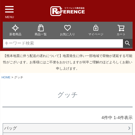
MENU
新着商品
商品一覧
お気に入り
マイページ
カート
【熊本地震に伴う配送の遅れについて】地震発生に伴い一部地域で荷物が遅延する可能
性がございます。お客様にはご不便をおかけしますが何卒ご理解のほどよろしくお願い
申し上げます。
HOME
グッチ
グッチ
4
件中
1
-
4
件表示
バッグ