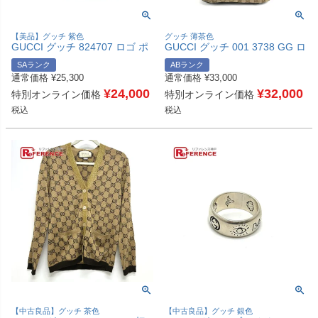
【美品】グッチ 紫色
グッチ 薄茶色
GUCCI グッチ 824707 ロゴ ポ
GUCCI グッチ 001 3738 GG ロ
ーチ GG サングラスケース ポ
ゴ プラスチック ラウンド ハン
SAランク
ABランク
ーチ ユニセックス パープル
ドル 肩掛け カバン 巾着 巾着バ
通常価格
¥
25,300
通常価格
¥
33,000
【中古】
ッグ ハンドバッグ ショルダー
¥
24,000
バッグ GGキャンバス/レザー
¥
32,000
特別オンライン価格
特別オンライン価格
ユニセックス ベージュ 【中
税込
税込
古】
【中古良品】グッチ 茶色
【中古良品】グッチ 銀色