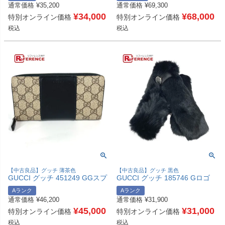
通常価格
¥
35,200
通常価格
¥
69,300
ッグ 斜め掛け ハンドバッグ
ーバッグ ナイロン/レザー ユニ
GGスプリームキャンバス /レザ
¥
34,000
セックス ブラック 【中古】
¥
68,000
特別オンライン価格
特別オンライン価格
ー ユニセックス ベージュ 【中
税込
税込
古】
【中古良品】グッチ 薄茶色
【中古良品】グッチ 黒色
GUCCI グッチ 451249 GGスプ
GUCCI グッチ 185746 Gロゴ
リーム ロングウォレット ラウ
ファー ティペット マフラー ユ
Aランク
Aランク
ンドファスナー 長財布 PVC/レ
ニセックス ブラック 【中古】
通常価格
¥
46,200
通常価格
¥
31,900
ザー レディース ベージュ 【中
古】
¥
45,000
¥
31,000
特別オンライン価格
特別オンライン価格
税込
税込