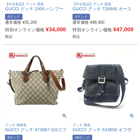
【中古良品】グッチ 黒色
【中古良品】グッチ 茶色
GUCCI グッチ 2404 バンブー
GUCCI グッチ 726846 ホース
2WAY カバン ハンドバッグ 肩
ビット 1955 コンパクトウォレ
Aランク
Aランク
掛け ショルダーバッグ レザー/
ット 財布 ミニウォレット GG
通常価格
¥
35,200
通常価格
¥
48,400
スエード レディース ブラック
スプリーム 2つ折り財布 GGス
【中古】
¥
34,000
プリームキャンバス レディース
¥
47,000
特別オンライン価格
特別オンライン価格
ブラウン 【中古】
税込
税込
グッチ 薄茶色
グッチ 黒色
GUCCI グッチ 473887 GGスプ
GUCCI グッチ 643858 オフザ
リーム 2WAYバッグ ロゴ カバ
グリッド メッセンジャー GGナ
Bランク
ABランク
ン トートバッグ ショルダーバ
イロン カバン バッグ ショルダ