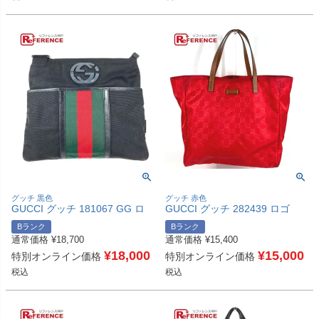
グッチ 黒色
グッチ 赤色
GUCCI グッチ 181067 GG ロ
GUCCI グッチ 282439 ロゴ
ゴ カバン 斜め掛け ショルダー
GG カバン 肩掛け トートバッ
Bランク
Bランク
バッグ ナイロン ユニセックス
グ ショルダーバッグ レザー/ナ
通常価格
¥
18,700
通常価格
¥
15,400
ブラック 【中古】
イロン ユニセックス レッド
¥
18,000
【中古】
¥
15,000
特別オンライン価格
特別オンライン価格
税込
税込