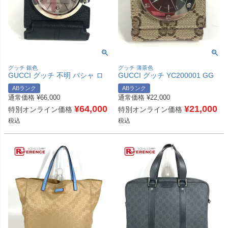
グッチ 銀色
グッチ 薄茶色
GUCCI グッチ 不明 パシャ ロ
GUCCI グッチ YC200001 GG
ゴ トラベルクロック インテリ
トラベルクロック インテリア
ABランク
ABランク
ア 置き時計 置時計 レザー /SS
置き時計 置時計 GGキャンバ
通常価格
¥
66,000
通常価格
¥
22,000
ユニセックス シルバー 【中
ス/レザー ユニセックス ベージ
古】
¥
64,000
ュ 【中古】
¥
21,000
特別オンライン価格
特別オンライン価格
税込
税込