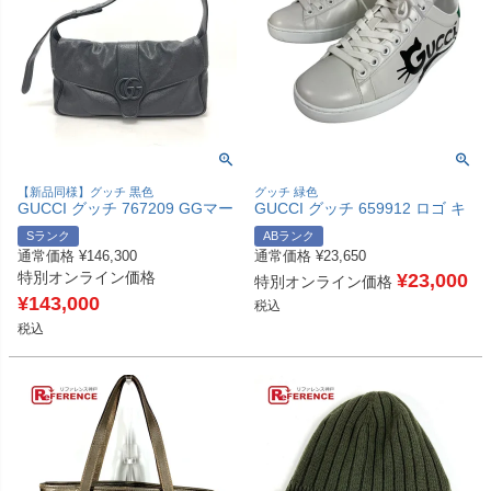
【新品同様】グッチ 黒色
グッチ 緑色
GUCCI グッチ 767209 GGマー
GUCCI グッチ 659912 ロゴ キ
モント フラップ カバン バッグ
ャット 猫 シューズ 靴 紐 スニ
Sランク
ABランク
ショルダーバッグ レザー レデ
ーカー レザー レディース グリ
通常価格
¥
146,300
通常価格
¥
23,650
ィース ブラック 新品同様 【中
ーン 【中古】
特別オンライン価格
古】
¥
23,000
特別オンライン価格
¥
143,000
税込
税込