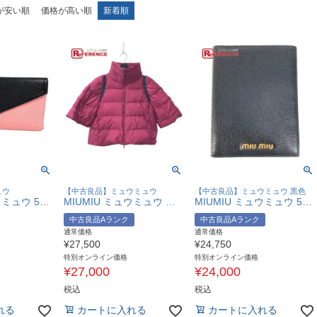
が安い順
価格が高い順
新着順
ュウ
【中古良品】ミュウミュウ
【中古良品】ミュウミュウ 黒色
MIUMIU ミュウミュウ 5MH013 マドラス ロゴ バイカラー フラップ ロングウォレット 2つ折り 長財布 レザー ユニセックス ピンク 【中古】
MIUMIU ミュウミュウ ロゴ フード付き ポンチョ ショート ダウン アパレル アウター 羽織 トップス ポンチョ ダウンジャケット ポリアミド /ナイロン レディース ピンク系 【中古】
MIUMIU ミュウミュウ 5MD001 名刺入れ パスケース ロゴ 2つ折り ステーショナリー カードケース レザー レディース ブラック 【中古】
中古良品Aランク
中古良品Aランク
通常価格
通常価格
¥
27,500
¥
24,750
特別オンライン価格
特別オンライン価格
¥
27,000
¥
24,000
税込
税込
れる
カートに入れる
カートに入れる