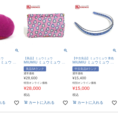
ュウ
【美品】ミュウミュウ
【中古良品】ミュウミュウ 青色
MIUMIU ミュウミュウ ラメ バイカラー 帽子 ニット帽 ベレー帽 ポリエステル /ウール レディース ピンク系 【中古】
MIUMIU ミュウミュウ ハート ロゴ カバン ポーチ クラッチバッグ ナイロン /レザー レディース ピンク 【中古】
MIUMIU ミュウミュウ ラインストーン ヘアアクセサリー ヘッドバンド ヘアバンド カチューシャ プラスチック レディース ブルー 【中古】
美品SAランク
中古良品Aランク
通常価格
通常価格
¥
28,600
¥
15,400
特別オンライン価格
特別オンライン価格
¥
28,000
¥
15,000
税込
税込
れる
カートに入れる
カートに入れる