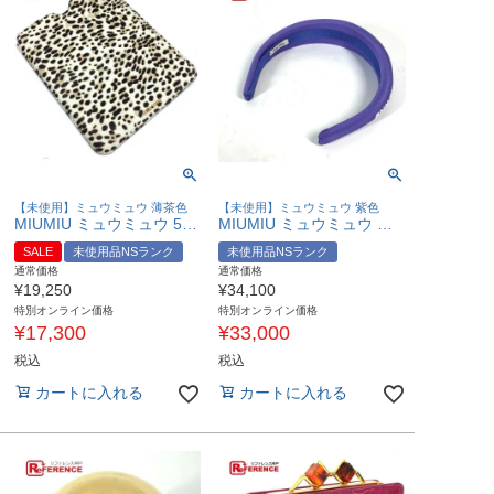
【未使用】ミュウミュウ 薄茶色
【未使用】ミュウミュウ 紫色
MIUMIU ミュウミュウ 5ARE43 レオパード タブレットアクセサリー iPadケース ハラコ ユニセックス BIANCO ベージュ 未使用 【中古】
MIUMIU ミュウミュウ バイカラー ロゴ ヘアバンド ヘッドバンド ヘアアクセサリー カチューシャ キャンバス レディース パープル 未使用 【中古】
SALE
未使用品NSランク
未使用品NSランク
通常価格
通常価格
¥
19,250
¥
34,100
特別オンライン価格
特別オンライン価格
¥
17,300
¥
33,000
税込
税込
カートに入れる
カートに入れる