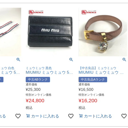
ュウ 白色
ミュウミュウ 黒色
【中古良品】ミュウミュウ
MIUMIU ミュウミュウ 5XD051 トリコロール ロゴ 2個セット ヘアアクセサリー ヘッドバンド ヘアバンド ポリエステル /ポリウレタン レディース ホワイト 未使用 【中古】
MIUMIU ミュウミュウ 5ML014 バイカラー ロゴ コンパクトウォレット 3つ折り財布 レザー レディース ブラック 【中古】
MIUMIU ミュウミュウ ラインストーン アクセサリー バングル ブレスレット レザー レディース ピンク 【中古】
ク
中古ABランク
中古良品Aランク
通常価格
通常価格
¥
25,300
¥
16,500
特別オンライン価格
特別オンライン価格
¥
24,800
¥
16,200
税込
税込
れる
カートに入れる
カートに入れる