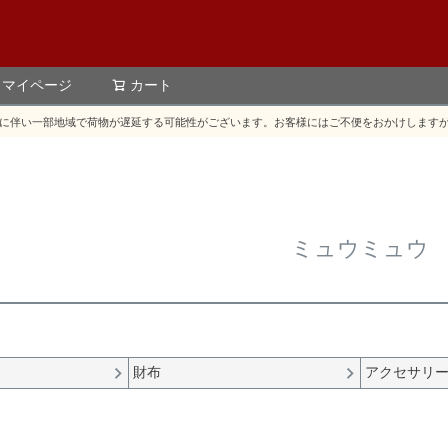
マイページ
カート
検索
に伴い一部地域で荷物が遅延する可能性がございます。お客様にはご不便をおかけします
ミュウミュウ
財布
アクセサリ