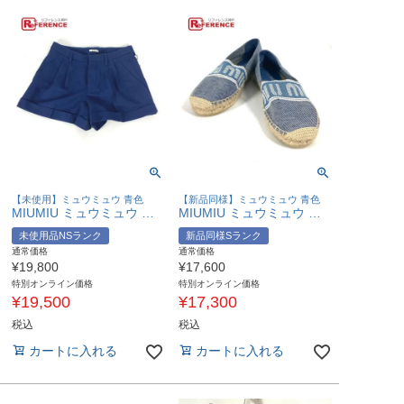
【未使用】ミュウミュウ 青色
【新品同様】ミュウミュウ 青色
MIUMIU ミュウミュウ MP676 アパレル ボトムス ハーフパンツ ショートパンツ ウール /エラスタン レディース ブルー 未使用 【中古】
MIUMIU ミュウミュウ ロゴ 靴 スリッポン フラット エスパドリーユ コットン レディース ブルー 新品同様 【中古】
未使用品NSランク
新品同様Sランク
通常価格
通常価格
¥
19,800
¥
17,600
特別オンライン価格
特別オンライン価格
¥
19,500
¥
17,300
税込
税込
カートに入れる
カートに入れる