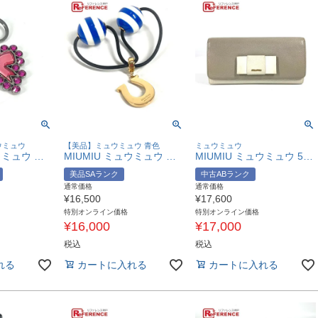
ウミュウ
【美品】ミュウミュウ 青色
ミュウミュウ
MIUMIU ミュウミュウ リボン ラインストーン りぼん バッグチャーム キーホルダー メタル レディース ピンク 【中古】
MIUMIU ミュウミュウ ラインストーン ロゴ ボーダー ヘアアクセサリー ヘアゴム メタル レディース ブルー 【中古】
MIUMIU ミュウミュウ 5MH109 パスケース カードケース付き マドラス ロングウォレット リボン りぼん 長財布 レザー レディース グレー 【中古】
美品SAランク
中古ABランク
通常価格
通常価格
¥
16,500
¥
17,600
特別オンライン価格
特別オンライン価格
¥
16,000
¥
17,000
税込
税込
れる
カートに入れる
カートに入れる