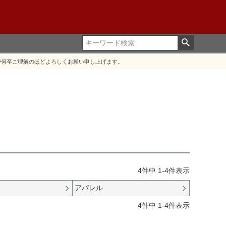
が何卒ご理解のほどよろしくお願い申し上げます。
4
件中
1
-
4
件表示
ー
アパレル
4
件中
1
-
4
件表示