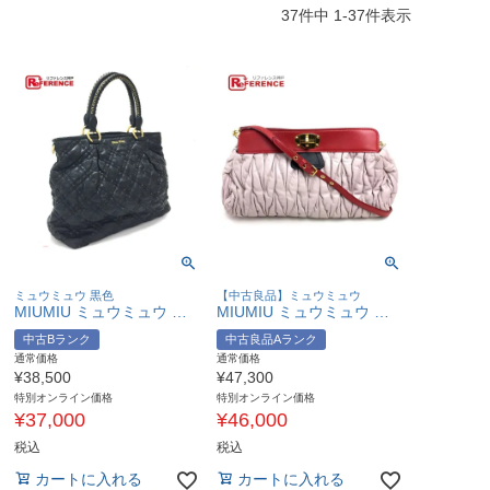
37
件中
1
-
37
件表示
ミュウミュウ 黒色
【中古良品】ミュウミュウ
MIUMIU ミュウミュウ キルティング カバン 2WAY ショルダーバッグ ハンドバッグ PVC ユニセックス ブラック 【中古】
MIUMIU ミュウミュウ 肩掛け ショルダーバッグ マテラッセ カバン クラッチバッグ 斜め掛けショルダー ハンドバッグ レザー レディース ライトピンク 【中古】
中古Bランク
中古良品Aランク
通常価格
通常価格
¥
38,500
¥
47,300
特別オンライン価格
特別オンライン価格
¥
37,000
¥
46,000
税込
税込
カートに入れる
カートに入れる