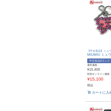
【中古良品】ミュ
中古良品Aランク
通常価格
¥
15,400
特別オンライン価格
¥
15,100
税込
カートに入