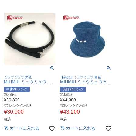
ミュウミュウ 黒色
【美品】ミュウミュウ 青色
MIUMIU ミュウミュウ リボン ラインストーン りぼん ヘアアクセサリー ヘッドバンド ヘアバンド カチューシャ サテン レディース ブラック 【中古】
MIUMIU ミュウミュウ 5HC196 デニム ロゴ ハット帽 帽子 バケットハット ボブハット ハット コットン レディース ブルー 【中古】
中古ABランク
美品SAランク
通常価格
通常価格
¥
30,800
¥
44,000
特別オンライン価格
特別オンライン価格
¥
30,000
¥
43,200
税込
税込
カートに入れる
カートに入れる