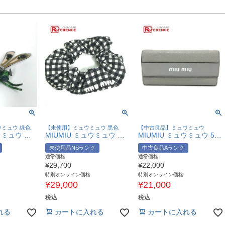
ミュウ 緑色
【未使用】ミュウミュウ 黒色
【中古良品】ミュウミュウ
MIUMIU ミュウミュウ トンボ アクセサリー ファッション小物 ピンブローチ ブローチ レザー レディース グリーン×ピンク 【中古】
MIUMIU ミュウミュウ チェック ロゴ ヘアアクセサリー ヘアゴム シュシュ ナイロン レディース ブラック 未使用 【中古】
MIUMIU ミュウミュウ 5MH109 ロゴ ウォレット 二つ折り 長財布 レザー レディース グレー 【中古】
未使用品NSランク
中古良品Aランク
通常価格
通常価格
¥
29,700
¥
22,000
特別オンライン価格
特別オンライン価格
¥
29,000
¥
21,000
税込
税込
れる
カートに入れる
カートに入れる