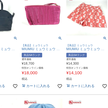
【美品】ミュウミュウ
【美品】ミュウミュウ
MIUMIU ミュウミュウ カバン ボストンバッグ ショルダーバッグ 肩掛け ビジネスバッグ ナイロン レディース ブラック 【中古】
MIUMIU ミュウミュウ ロゴ カバン ストラップ付 ポーチ クラッチバッグ レーヨン /シルク レディース ピンク 【中古】
MIUMIU ミュウミュウ MP1012 バイカラー キャット 猫 アニマル ハーフパンツ ボトムス アパレル ショートパンツ ビスコース レディース ピンク 【中古】
美品SAランク
美品SAランク
通常価格
通常価格
¥
18,700
¥
14,300
特別オンライン価格
特別オンライン価格
¥
18,000
¥
14,100
税込
税込
れる
カートに入れる
カートに入れる