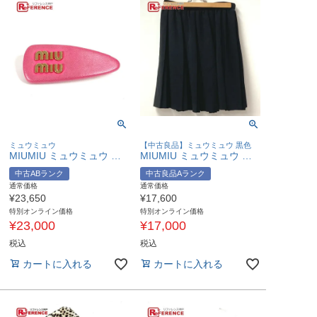
ミュウミュウ
【中古良品】ミュウミュウ 黒色
MIUMIU ミュウミュウ ロゴ ヘアアクセサリー ヘアピン レザー レディース ピンク 【中古】
MIUMIU ミュウミュウ プリーツ ボトムス アパレル スカートポリエステル レディース ブラック 【中古】
中古ABランク
中古良品Aランク
通常価格
通常価格
¥
23,650
¥
17,600
特別オンライン価格
特別オンライン価格
¥
23,000
¥
17,000
税込
税込
カートに入れる
カートに入れる