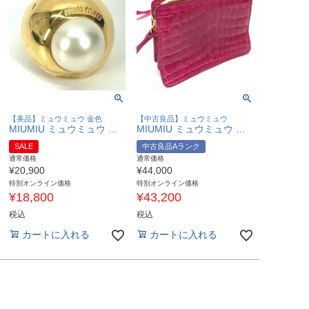
【美品】ミュウミュウ 金色
【中古良品】ミュウミュウ
MIUMIU ミュウミュウ ロゴ フェイクパール イヤーカフ アクセサリー イヤリング メタル レディース ゴールド 【中古】
MIUMIU ミュウミュウ がま口 カバン ポシェット ショルダーバッグ レザー レディース ピンク 【中古】
SALE
中古良品Aランク
通常価格
通常価格
¥
20,900
¥
44,000
特別オンライン価格
特別オンライン価格
¥
18,800
¥
43,200
税込
税込
カートに入れる
カートに入れる