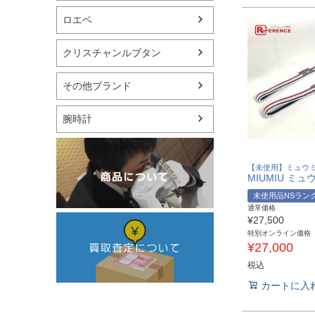
ロエベ
クリスチャンルブタン
その他ブランド
腕時計
【未使用】ミュウミ
未使用品NSラン
通常価格
¥
27,500
特別オンライン価格
¥
27,000
税込
カートに入