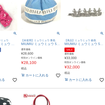
ウミュウ
【未使用】ミュウミュウ 青色
【美品】ミュウミュウ 銀色
MIUMIU ミュウミュウ 花柄 フラワー ヘッドバンド ヘアアクセサリー ヘアバンド ポリエステル レディース ピンク 【中古】
MIUMIU ミュウミュウ 5HC260 ビーニー 帽子 ニット帽 ニットキャップ ロゴ ニット帽 ウール /カシミヤ レディース ブルー 未使用 【中古】
MIUMIU ミュウミュウ 5JF031 リボン ラインストーン りぼん ヘアアクセサリー バレッタ ヘアピン メタル レディース シルバー 【中古】
通常価格
SALE
¥
28,600
通常価格
¥
33,000
特別オンライン価格
¥
28,100
特別オンライン価格
¥
32,000
税込
税込
カートに入れる
れる
カートに入れる