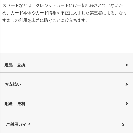
スワードなどは、クレジットカードには一切記録されていないた
め、カード本体やカード情報を不正に入手した第三者による、なり
すましの利用を未然に防ぐことに役立ちます。
返品・交換
当店の商品は店頭でも販売しており、また基本的に1点物のUSED品とな
り随時在庫の調整を行っておりますが、反映までの時間に若干の誤差が
お支払い
発生する場合がございますので、 万が一売り切れの場合は、誠に申し訳
ございませんが、何卒ご了承下さいます様お願い申し上げます。 商品の
カード決済：一括払い・分割払い・リボ払い
性質上、個々にコンディションが違いますので一品一品、商品説明を行
代金引換：代引手数料はご購入金額によってことなります。
配送・送料
っております。
銀行振り込み：恐れ入りますが振込手数料はお客様でご負担をお願い致
詳しくはコチラ
します。
特にご指定がない場合は以下の対応となります。
■銀行振込 ⇒ご入金確認後、翌営業日以内に発送。
詳しくは
ご利用ガイド
をご利用ください。
ご利用ガイド
■代金引換、クレジットカード ⇒ ご注文確認後、翌営業日以内に発送
詳しくは
ご利用ガイド
をご利用ください。