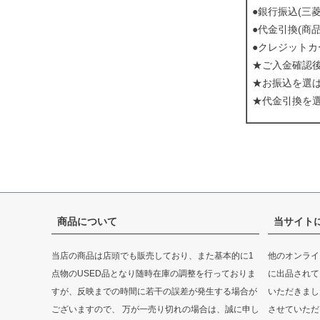
●銀行振込(三
●代金引換(商
●クレジットカ
★ご入金確認
★お振込を選
★代金引換を
商品について
当サイト
当店の商品は店頭でも販売しており、また基本的に1
他のオンライ
点物のUSED品となり随時在庫の調整を行っておりま
に出品されて
すが、反映までの時間に若干の誤差が発生する場合が
いただきまし
ございますので、 万が一売り切れの場合は、誠に申し
させていただ