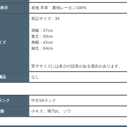
表示
表地 羊革 裏地レーヨン100%
表記サイズ：34
肩幅：37cm
着丈：50cm
イズ
身幅：42cm
袖丈：64cm
実寸サイズには多少の誤差がある場合があります。
属品
なし
ランク
中古
SA
ランク
側
小キズ、薄汚れ、シワ