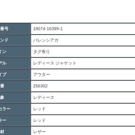
番号
18074-16399-1
ンド
バレンシアガ
イン
タグ有り
デル
レディース ジャケット
イプ
アウター
番
256302
象
レディース
カラー
レッド
ラー
レッド
材
レザー