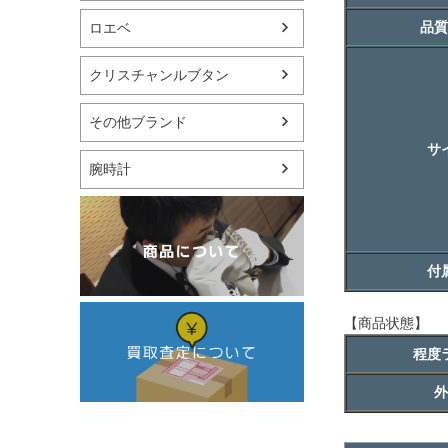
品質
ロエベ
クリスチャンルブタン
その他ブランド
サ
腕時計
付
【商品状態】
程度
外