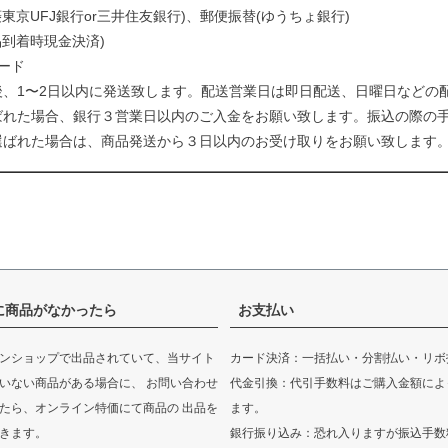
菱東京UFJ銀行or三井住友銀行)、郵便振替(ゆうちょ銀行)
品到着時現金決済)
ード
後、1〜2日以内に発送致します。配送営業日は即日配送、日曜日などの
ばれた場合、銀行３営業日以内のご入金をお願い致します。振込の際の
選ばれた場合は、商品発送から３日以内のお受け取りをお願い致します
に商品がなかったら
お支払い
ンショップで出品されていて、当サイト
カード決済：一括払い・分割払い・リボ
いない商品がある場合に、 お問い合わせ
代金引換：代引手数料はご購入金額によ
たら、オンライン特価にて商品の 出品を
ます。
きます。
銀行振り込み：恐れ入りますが振込手数