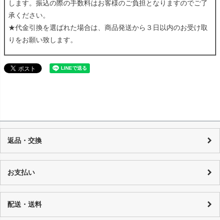
します。振込の際の手数料はお客様のご負担となりますのでご了
承ください。
★代金引換を選ばれた場合は、商品発送から３日以内のお受け取
りをお願い致します。
返品・交換
当店の商品は店頭でも販売しており、また基本的に1点物のUSED品とな
り随時在庫の調整を行っておりますが、反映までの時間に若干の誤差が
お支払い
発生する場合がございますので、 万が一売り切れの場合は、誠に申し訳
ございませんが、何卒ご了承下さいます様お願い申し上げます。 商品の
カード決済：一括払い・分割払い・リボ払い
性質上、個々にコンディションが違いますので一品一品、商品説明を行
代金引換：代引手数料はご購入金額によってことなります。
配送・送料
っております。
銀行振り込み：恐れ入りますが振込手数料はお客様でご負担をお願い致
詳しくはコチラ
します。