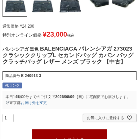
通常価格
¥
24,200
¥
23,000
特別オンライン価格
税込
BALENCIAGA バレンシアガ 273023
バレンシアガ 黒色
クラシッククリップL セカンドバッグ カバン バッグ
クラッチバッグ レザー メンズ ブラック 【中古】
商品番号
E-240913-3
ABランク
本日
14時00分
までのご注文で
2026/08/09（日）
に
宅配便
でお届けします。
東京都
お届け先を変更
お気に入りに登録する