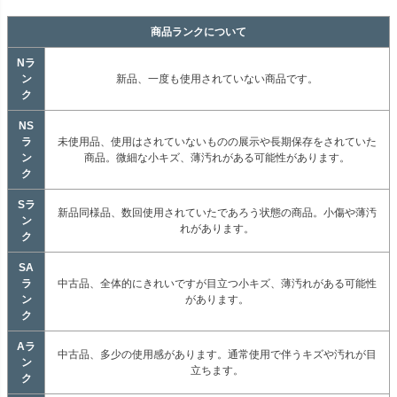
商品ランクについて
Nラ
ン
新品、一度も使用されていない商品です。
ク
NS
ラ
未使用品、使用はされていないものの展示や長期保存をされていた
ン
商品。微細な小キズ、薄汚れがある可能性があります。
ク
Sラ
新品同様品、数回使用されていたであろう状態の商品。小傷や薄汚
ン
れがあります。
ク
SA
ラ
中古品、全体的にきれいですが目立つ小キズ、薄汚れがある可能性
ン
があります。
ク
Aラ
中古品、多少の使用感があります。通常使用で伴うキズや汚れが目
ン
立ちます。
ク