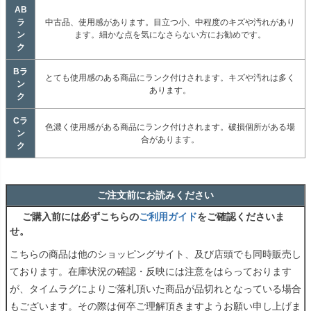
AB
ラ
中古品、使用感があります。目立つ小、中程度のキズや汚れがあり
ン
ます。細かな点を気になさらない方にお勧めです。
ク
Bラ
とても使用感のある商品にランク付けされます。キズや汚れは多く
ン
あります。
ク
Cラ
色濃く使用感がある商品にランク付けされます。破損個所がある場
ン
合があります。
ク
ご注文前にお読みください
ご購入前には必ずこちらの
ご利用ガイド
をご確認くださいま
せ。
こちらの商品は他のショッピングサイト、及び店頭でも同時販売し
ております。在庫状況の確認・反映には注意をはらっております
が、タイムラグによりご落札頂いた商品が品切れとなっている場合
もございます。その際は何卒ご理解頂きますようお願い申し上げま