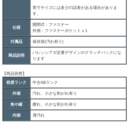
実寸サイズには多少の誤差がある場合がありま
す。
開閉式：ファスナー
仕様
外側：ファスナーポケット x 1
付属品
保存袋(汚れ有り)
バレンシアガ定番デザインのクラッチバックにな
商品説明
ります
【商品状態】
程度ランク
中古
AB
ランク
外側
汚れ、小さな剥がれ有り
角や縁
擦れ、小さな剥がれ有り
内側
薄汚れ