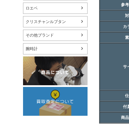
参考
ロエベ
対
クリスチャンルブタン
カ
その他ブランド
素
腕時計
サ
仕
付
商品