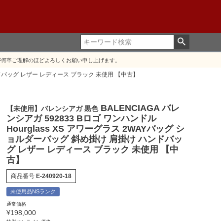
が何卒ご理解のほどよろしくお願い申し上げます。
 ハンドバッグ レザー レディース ブラック 未使用 【中古】
BALENCIAGA バレ
【未使用】バレンシアガ 黒色
ンシアガ 592833 Bロゴ ワンハンドル
Hourglass XS アワーグラス 2WAYバッグ シ
ョルダーバッグ 斜め掛け 肩掛け ハンドバッ
グ レザー レディース ブラック 未使用 【中
古】
商品番号
E-240920-18
未使用品NSランク
通常価格
¥
198,000