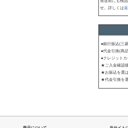
発送前にも検品
せ。詳しくは
返
●銀行振込(三
●代金引換(商
●クレジットカ
★ご入金確認
★お振込を選
★代金引換を
商品について
当サイト