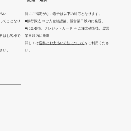
ップ
へ
払い
特にご指定がない場合は以下の対応となります。
ってことなり
■銀行振込 ⇒ご入金確認後、翌営業日以内に発送。
■代金引換、クレジットカード ⇒ ご注文確認後、翌営
料はお客様で
業日以内に発送
詳しくは
送料とお支払い方法について
をご利用くださ
さい。
い。