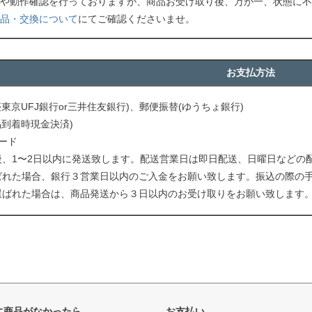
や動作確認を行っておりますが、商品お受け取り後、万が一、状態に不
品・交換について
にてご確認くださいませ。
お支払方法
菱東京UFJ銀行or三井住友銀行)、郵便振替(ゆうちょ銀行)
品到着時現金決済)
ード
後、1〜2日以内に発送致します。配送営業日は即日配送、日曜日などの
ばれた場合、銀行３営業日以内のご入金をお願い致します。振込の際の
選ばれた場合は、商品発送から３日以内のお受け取りをお願い致します
に商品がなかったら
お支払い