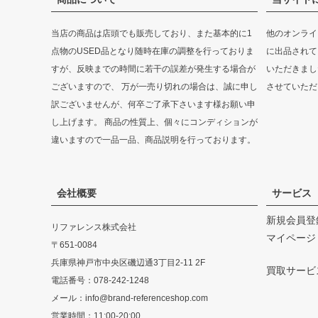
当店の商品は店頭でも販売しており、また基本的に1
他のオンライ
点物のUSED品となり随時在庫の調整を行っておりま
に出品されて
すが、反映までの時間に若干の誤差が発生する場合が
いただきまし
ございますので、 万が一売り切れの場合は、誠に申し
させていただ
訳ございませんが、何卒ご了承下さいます様お願い申
し上げます。 商品の性質上、個々にコンディションが
違いますので一品一品、商品説明を行っております。
会社概要
サービス
新規会員登
リファレンス株式会社
マイページ
〒651-0084
兵庫県神戸市中央区磯辺通3丁目2-11 2F
買取サービ
電話番号：078-242-1248
メール：info@brand-referenceshop.com
営業時間：11:00-20:00