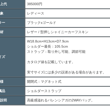
上代
385000円
象
レディース
ラー
ブラックxゴールド
材
レザー / 型押しシャイニーカーフスキン
W18.8cm×H13cm×D7.9cm
ショルダー最長：105.5cm
ストラップ：取り外し可能、調節可能
イズ
カタログ値を記載しています。
実寸サイズには多少の誤差がある場合があります。
様
開閉式：マグネット式
属品
ショルダーストラップ
説明
高級感溢れるバレンシアガの2WAYバッグ。