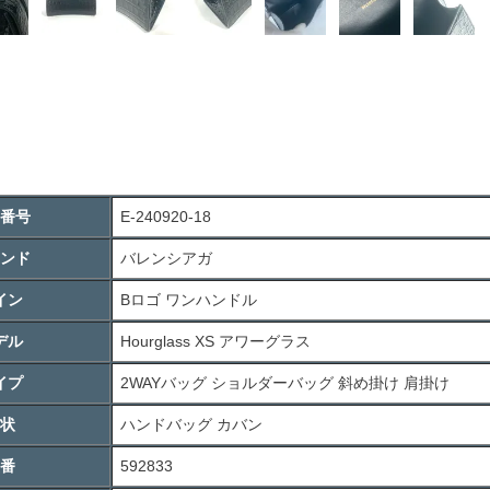
番号
E-240920-18
ンド
バレンシアガ
イン
Bロゴ ワンハンドル
デル
Hourglass XS アワーグラス
イプ
2WAYバッグ ショルダーバッグ 斜め掛け 肩掛け
状
ハンドバッグ カバン
番
592833