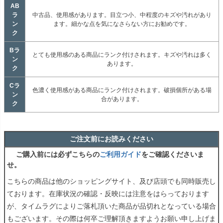
AB
ラ
中古品、使用感があります。目立つ小、中程度のキズや汚れがあり
ン
ます。細かな点を気になさらない方にお勧めです。
ク
Bラ
とても使用感のある商品にランク付けされます。キズや汚れは多く
ン
あります。
ク
Cラ
色濃く使用感がある商品にランク付けされます。破損個所がある場
ン
合があります。
ク
ご注文前にお読みください
ご購入前には必ずこちらの
ご利用ガイド
をご確認くださいま
せ。
こちらの商品は他のショッピングサイト、及び店頭でも同時販売し
ております。在庫状況の確認・反映には注意をはらっております
が、タイムラグによりご落札頂いた商品が品切れとなっている場合
もございます。その際は何卒ご理解頂きますようお願い申し上げま