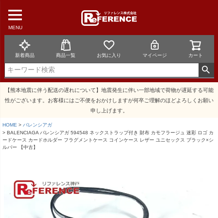
MENU
新着商品
商品一覧
お気に入り
マイページ
カート
【熊本地震に伴う配送の遅れについて】地震発生に伴い一部地域で荷物が遅延する可能
性がございます。お客様にはご不便をおかけしますが何卒ご理解のほどよろしくお願い
申し上げます。
HOME
バレンシアガ
BALENCIAGA バレンシアガ 594548 ネックストラップ付き 財布 カモフラージュ 迷彩 ロゴ カ
ードケース カードホルダー フラグメントケース コインケース レザー ユニセックス ブラック×シ
ルバー 【中古】