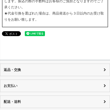
します。振込の際の手数料はお客様のご負担となりますのでご了
承ください。
★代金引換を選ばれた場合は、商品発送から３日以内のお受け取
りをお願い致します。
返品・交換
当店の商品は店頭でも販売しており、また基本的に1点物のUSED品とな
り随時在庫の調整を行っておりますが、反映までの時間に若干の誤差が
お支払い
発生する場合がございますので、 万が一売り切れの場合は、誠に申し訳
ございませんが、何卒ご了承下さいます様お願い申し上げます。 商品の
カード決済：一括払い・分割払い・リボ払い
性質上、個々にコンディションが違いますので一品一品、商品説明を行
代金引換：代引手数料はご購入金額によってことなります。
配送・送料
っております。
銀行振り込み：恐れ入りますが振込手数料はお客様でご負担をお願い致
詳しくはコチラ
します。