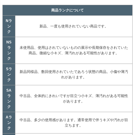
商品ランクについて
Nラ
ン
新品、一度も使用されていない商品です。
ク
NS
ラ
未使用品、使用はされていないものの展示や長期保存をされていた
ン
商品。微細な小キズ、薄汚れがある可能性があります。
ク
Sラ
新品同様品、数回使用されていたであろう状態の商品。小傷や薄汚
ン
れがあります。
ク
SA
ラ
中古品、全体的にきれいですが目立つ小キズ、薄汚れがある可能性
ン
があります。
ク
Aラ
中古品、多少の使用感があります。通常使用で伴うキズや汚れが目
ン
立ちます。
ク