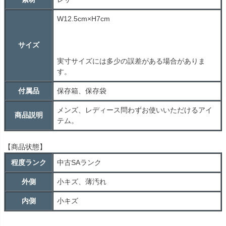
W12.5cm×H7cm
サイズ
実寸サイズには多少の誤差がある場合がありま
す。
付属品
保存箱、保存袋
メンズ、レディース問わずお使いいただけるアイ
商品説明
テム。
【商品状態】
程度ランク
中古
SA
ランク
外側
小キズ、薄汚れ
内側
小キズ