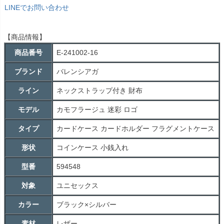
LINEでお問い合わせ
【商品情報】
商品番号
E-241002-16
ブランド
バレンシアガ
ライン
ネックストラップ付き 財布
モデル
カモフラージュ 迷彩 ロゴ
タイプ
カードケース カードホルダー フラグメントケース
形状
コインケース 小銭入れ
型番
594548
対象
ユニセックス
カラー
ブラック×シルバー
素材
レザー