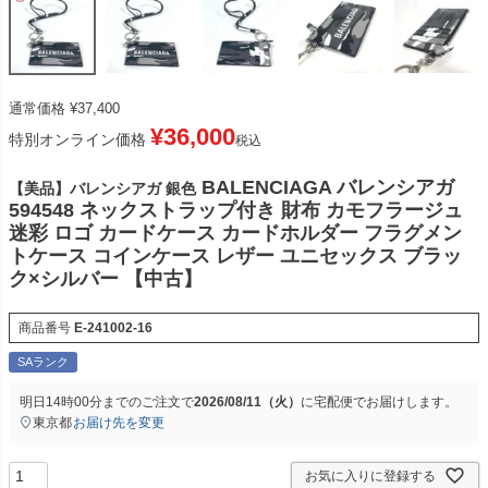
通常価格
¥
37,400
¥
36,000
特別オンライン価格
税込
BALENCIAGA バレンシアガ
【美品】バレンシアガ 銀色
594548 ネックストラップ付き 財布 カモフラージュ
迷彩 ロゴ カードケース カードホルダー フラグメン
トケース コインケース レザー ユニセックス ブラッ
ク×シルバー 【中古】
商品番号
E-241002-16
SAランク
明日
14時00分
までのご注文で
2026/08/11（火）
に
宅配便
でお届けします。
東京都
お届け先を変更
お気に入りに登録する