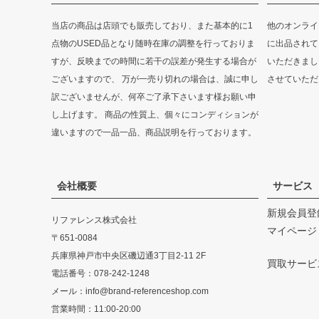
当店の商品は店頭でも販売しており、また基本的に1
他のオンライ
点物のUSED品となり随時在庫の調整を行っておりま
に出品されて
すが、反映までの時間に若干の誤差が発生する場合が
いただきまし
ございますので、 万が一売り切れの場合は、誠に申し
させていただ
訳ございませんが、何卒ご了承下さいます様お願い申
し上げます。 商品の性質上、個々にコンディションが
違いますので一品一品、商品説明を行っております。
会社概要
サービス
新規会員登
リファレンス株式会社
マイページ
〒651-0084
兵庫県神戸市中央区磯辺通3丁目2-11 2F
買取サービ
電話番号：078-242-1248
メール：info@brand-referenceshop.com
営業時間：11:00-20:00