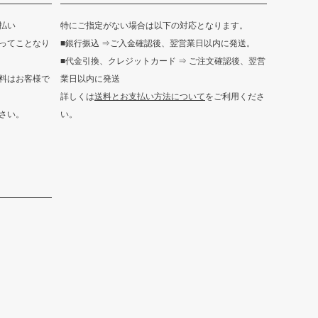
ップ
へ
払い
特にご指定がない場合は以下の対応となります。
ってことなり
■銀行振込 ⇒ご入金確認後、翌営業日以内に発送。
■代金引換、クレジットカード ⇒ ご注文確認後、翌営
料はお客様で
業日以内に発送
詳しくは
送料とお支払い方法について
をご利用くださ
さい。
い。