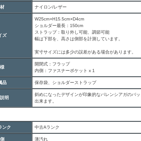
材
ナイロン/レザー
W25cm×H15.5cm×D4cm
ショルダー最長：150cm
ストラップ：取り外し可能、調節可能
イズ
幅は下部を、高さは側部を計測しています。
実寸サイズには多少の誤差がある場合があります。
開閉式：フラップ
様
内側：ファスナーポケット x 1
属品
保存袋、ショルダーストラップ
斜めになったデザインが印象的なバレンシアガのバッ
説明
出来ます。
ランク
中古
A
ランク
側
薄汚れ