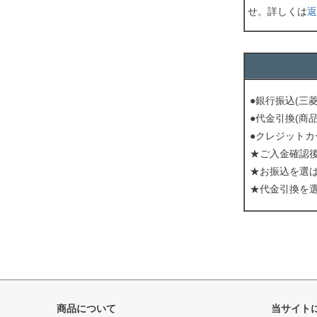
せ。詳しくは
返
●銀行振込(三
●代金引換(商
●クレジットカ
★ご入金確認
★お振込を選
★代金引換を
商品について
当サイト