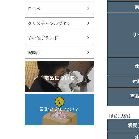
素
ロエベ
クリスチャンルブタン
サ
その他ブランド
腕時計
仕
付
商品
【商品状態】
程度
外