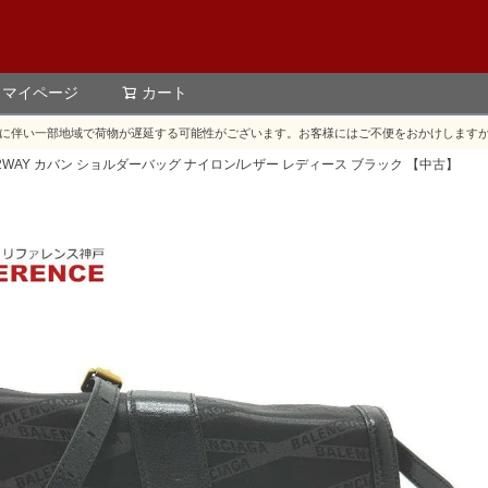
マイページ
カート
検索
に伴い一部地域で荷物が遅延する可能性がございます。お客様にはご不便をおかけします
BAG M 2WAY カバン ショルダーバッグ ナイロン/レザー レディース ブラック 【中古】