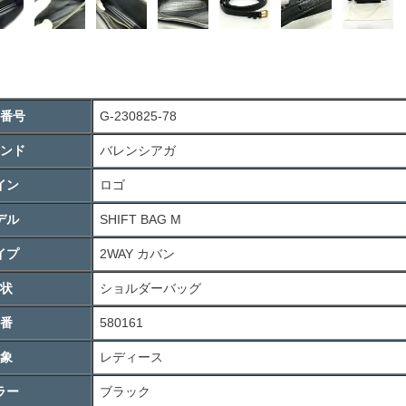
番号
G-230825-78
ンド
バレンシアガ
イン
ロゴ
デル
SHIFT BAG M
イプ
2WAY カバン
状
ショルダーバッグ
番
580161
象
レディース
ラー
ブラック