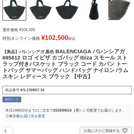
通常価格
¥
104,500
¥
102,500
特別オンライン価格
税込
BALENCIAGA バレンシアガ
【美品】バレンシアガ 黒色
695612 ロゴ イビザ カゴバッグ Ibiza スモール スト
ラップ付きバスケット ブラック コード カバン トー
トバッグ サマーバッグ ハンドバッグ ナイロン /ラム
スキン レディース ブラック 【中古】
商品番号
KS-230807-34
SAランク
本日
14時00分
までのご注文で
2026/08/10（月）
に
宅配便
でお届けします。
東京都
お届け先を変更
お気に入りに登録する