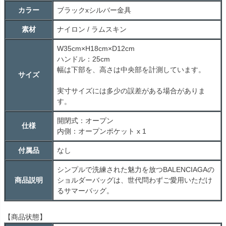
カラー
ブラックxシルバー金具
素材
ナイロン / ラムスキン
W35cm×H18cm×D12cm
ハンドル：25cm
幅は下部を、高さは中央部を計測しています。
サイズ
実寸サイズには多少の誤差がある場合がありま
す。
開閉式：オープン
仕様
内側：オープンポケット x 1
付属品
なし
シンプルで洗練された魅力を放つBALENCIAGAの
商品説明
ショルダーバッグは、世代問わずご愛用いただけ
るサマーバッグ。
【商品状態】