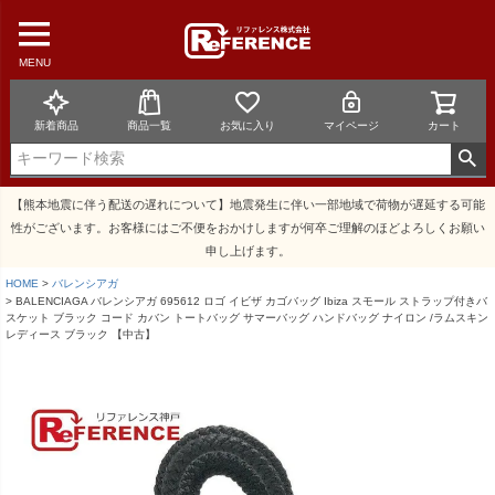
MENU
新着商品
商品一覧
お気に入り
マイページ
カート
【熊本地震に伴う配送の遅れについて】地震発生に伴い一部地域で荷物が遅延する可能
性がございます。お客様にはご不便をおかけしますが何卒ご理解のほどよろしくお願い
申し上げます。
HOME
バレンシアガ
BALENCIAGA バレンシアガ 695612 ロゴ イビザ カゴバッグ Ibiza スモール ストラップ付きバ
スケット ブラック コード カバン トートバッグ サマーバッグ ハンドバッグ ナイロン /ラムスキン
レディース ブラック 【中古】