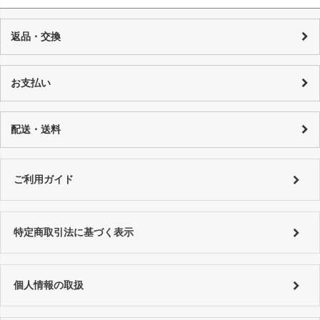
返品・交換
当店の商品は店頭でも販売しており、また基本的に1点物のUSED品とな
り随時在庫の調整を行っておりますが、反映までの時間に若干の誤差が
お支払い
発生する場合がございますので、 万が一売り切れの場合は、誠に申し訳
ございませんが、何卒ご了承下さいます様お願い申し上げます。 商品の
カード決済：一括払い・分割払い・リボ払い
性質上、個々にコンディションが違いますので一品一品、商品説明を行
代金引換：代引手数料はご購入金額によってことなります。
配送・送料
っております。
銀行振り込み：恐れ入りますが振込手数料はお客様でご負担をお願い致
詳しくはコチラ
します。
特にご指定がない場合は以下の対応となります。
■銀行振込 ⇒ご入金確認後、翌営業日以内に発送。
詳しくは
ご利用ガイド
をご利用ください。
ご利用ガイド
■代金引換、クレジットカード ⇒ ご注文確認後、翌営業日以内に発送
詳しくは
ご利用ガイド
をご利用ください。
特定商取引法に基づく表示
個人情報の取扱