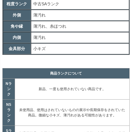
程度ランク
中古
SA
ランク
外側
薄汚れ
角や縁
薄汚れ、糸ほつれ
内側
薄汚れ
金具部分
小キズ
商品ランクについて
Nラ
ン
新品、一度も使用されていない商品です。
ク
NS
ラ
未使用品、使用はされていないものの展示や長期保存をされていた
ン
商品。微細な小キズ、薄汚れがある可能性があります。
ク
Sラ