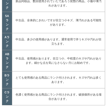
新品同様品、数回使用されていたであろう状態の商品。小傷や薄汚
ン
れがあります。
ク
SA
ラ
中古品、全体的にきれいですが目立つ小キズ、薄汚れがある可能性
ン
があります。
ク
Aラ
中古品、多少の使用感があります。通常使用で伴うキズや汚れが目
ン
立ちます。
ク
AB
ラ
中古品、使用感があります。目立つ小、中程度のキズや汚れがあり
ン
ます。細かな点を気になさらない方にお勧めです。
ク
Bラ
とても使用感のある商品にランク付けされます。キズや汚れは多く
ン
あります。
ク
Cラ
色濃く使用感がある商品にランク付けされます。破損個所がある場
ン
合があります。
ク