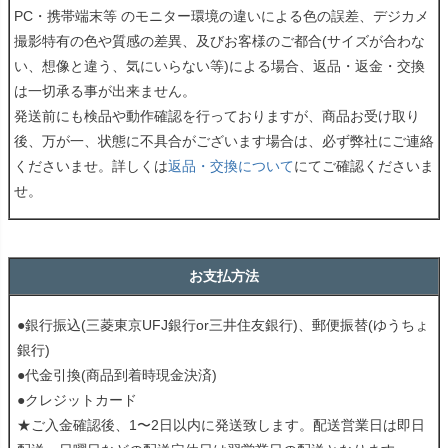
PC・携帯端末等 のモニター環境の違いによる色の誤差、デジカメ
撮影特有の色や質感の差異、及びお客様のご都合(サイズが合わな
い、想像と違う、気にいらない等)による場合、返品・返金・交換
は一切承る事が出来ません。
発送前にも検品や動作確認を行っておりますが、商品お受け取り
後、万が一、状態に不具合がございます場合は、必ず弊社にご連絡
くださいませ。詳しくは
返品・交換について
にてご確認くださいま
せ。
お支払方法
●銀行振込(三菱東京UFJ銀行or三井住友銀行)、郵便振替(ゆうちょ
銀行)
●代金引換(商品到着時現金決済)
●クレジットカード
★ご入金確認後、1〜2日以内に発送致します。配送営業日は即日