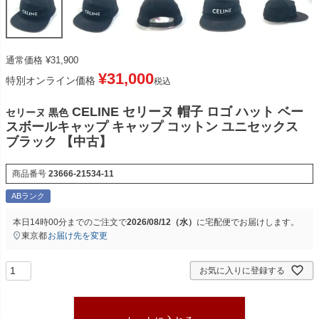
通常価格
¥
31,900
¥
31,000
特別オンライン価格
税込
CELINE セリーヌ 帽子 ロゴ ハット ベー
セリーヌ 黒色
スボールキャップ キャップ コットン ユニセックス
ブラック 【中古】
商品番号
23666-21534-11
ABランク
本日
14時00分
までのご注文で
2026/08/12（水）
に
宅配便
でお届けします。
東京都
お届け先を変更
お気に入りに登録する