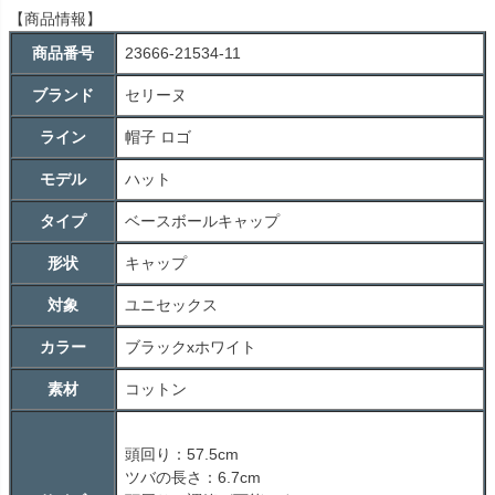
【商品情報】
商品番号
23666-21534-11
ブランド
セリーヌ
ライン
帽子 ロゴ
モデル
ハット
タイプ
ベースボールキャップ
形状
キャップ
対象
ユニセックス
カラー
ブラックxホワイト
素材
コットン
頭回り：57.5cm
ツバの長さ：6.7cm