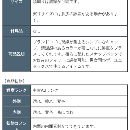
サイズ
頭周りは調節が可能です。
実寸サイズには多少の誤差がある場合がありま
す。
付属品
なし
ブランドロゴに視線が集まるシンプルなキャッ
プ。清潔感のあるカラーが着こなしに鮮度をプラ
商品説明
スしてくれます。後ろに配したスナップバックで
お好みのフィットに調整可能。男女問わず、ユニ
セックスで使えるアイテムです。
【商品状態】
程度ランク
中古
AB
ランク
外側
汚れ、擦れ、変色
内側
汚れ、変色、糸ほつれ
状態コメン
内面の内面素材がでてきています。
ト