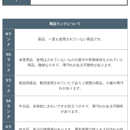
商品ランクについて
Nラ
ン
新品、一度も使用されていない商品です。
ク
NS
ラ
未使用品、使用はされていないものの展示や長期保存をされていた
ン
商品。微細な小キズ、薄汚れがある可能性があります。
ク
Sラ
新品同様品、数回使用されていたであろう状態の商品。小傷や薄汚
ン
れがあります。
ク
SA
ラ
中古品、全体的にきれいですが目立つ小キズ、薄汚れがある可能性
ン
があります。
ク
Aラ
中古品、多少の使用感があります。通常使用で伴うキズや汚れが目