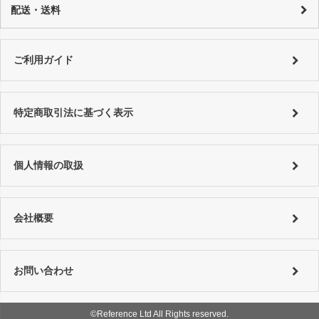
代金引換：代引手数料はご購入金額によってことなります。
配送・送料
っております。
銀行振り込み：恐れ入りますが振込手数料はお客様でご負担をお願い致
詳しくはコチラ
します。
特にご指定がない場合は以下の対応となります。
■銀行振込 ⇒ご入金確認後、翌営業日以内に発送。
詳しくは
ご利用ガイド
をご利用ください。
ご利用ガイド
■代金引換、クレジットカード ⇒ ご注文確認後、翌営業日以内に発送
詳しくは
ご利用ガイド
をご利用ください。
特定商取引法に基づく表示
個人情報の取扱
会社概要
お問い合わせ
©Reference Ltd All Rights reserved.