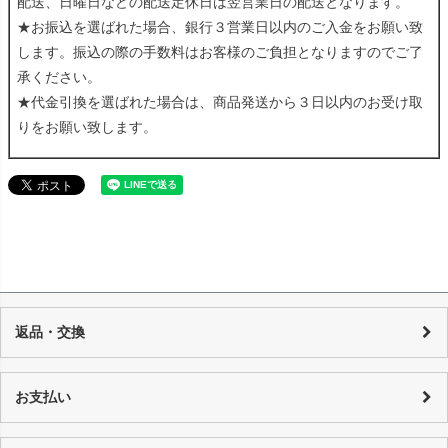
配送、日曜日などの配送定休日は翌営業日の配送となります。
★お振込を選ばれた場合、銀行３営業日以内のご入金をお願い致
します。振込の際の手数料はお客様のご負担となりますのでご了
承ください。
★代金引換を選ばれた場合は、商品発送から３日以内のお受け取
りをお願い致します。
返品・交換
当店の商品は店頭でも販売しており、また基本的に1点物のUSED品とな
り随時在庫の調整を行っておりますが、反映までの時間に若干の誤差が
お支払い
発生する場合がございますので、 万が一売り切れの場合は、誠に申し訳
ございませんが、何卒ご了承下さいます様お願い申し上げます。 商品の
カード決済：一括払い・分割払い・リボ払い
性質上、個々にコンディションが違いますので一品一品、商品説明を行