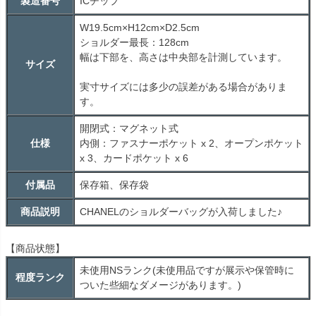
製造番号
ICチップ
W19.5cm×H12cm×D2.5cm
ショルダー最長：128cm
幅は下部を、高さは中央部を計測しています。
サイズ
実寸サイズには多少の誤差がある場合がありま
す。
開閉式：マグネット式
仕様
内側：ファスナーポケット x 2、オープンポケット
x 3、カードポケット x 6
付属品
保存箱、保存袋
商品説明
CHANELのショルダーバッグが入荷しました♪
【商品状態】
未使用
NS
ランク(未使用品ですが展示や保管時に
程度ランク
ついた些細なダメージがあります。)