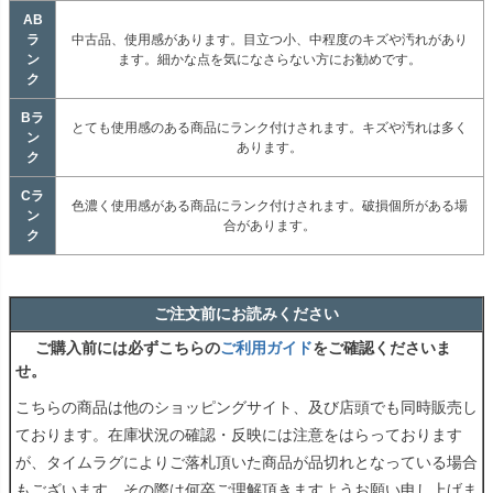
AB
ラ
中古品、使用感があります。目立つ小、中程度のキズや汚れがあり
ン
ます。細かな点を気になさらない方にお勧めです。
ク
Bラ
とても使用感のある商品にランク付けされます。キズや汚れは多く
ン
あります。
ク
Cラ
色濃く使用感がある商品にランク付けされます。破損個所がある場
ン
合があります。
ク
ご注文前にお読みください
ご購入前には必ずこちらの
ご利用ガイド
をご確認くださいま
せ。
こちらの商品は他のショッピングサイト、及び店頭でも同時販売し
ております。在庫状況の確認・反映には注意をはらっております
が、タイムラグによりご落札頂いた商品が品切れとなっている場合
もございます。その際は何卒ご理解頂きますようお願い申し上げま