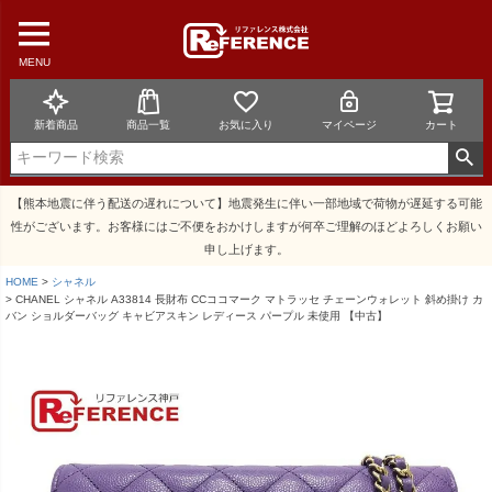
MENU
新着商品
商品一覧
お気に入り
マイページ
カート
【熊本地震に伴う配送の遅れについて】地震発生に伴い一部地域で荷物が遅延する可能
性がございます。お客様にはご不便をおかけしますが何卒ご理解のほどよろしくお願い
申し上げます。
HOME
シャネル
CHANEL シャネル A33814 長財布 CCココマーク マトラッセ チェーンウォレット 斜め掛け カ
バン ショルダーバッグ キャビアスキン レディース パープル 未使用 【中古】