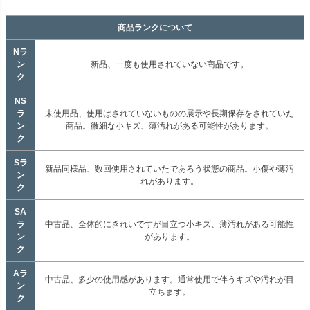
商品ランクについて
Nラ
ン
新品、一度も使用されていない商品です。
ク
NS
ラ
未使用品、使用はされていないものの展示や長期保存をされていた
ン
商品。微細な小キズ、薄汚れがある可能性があります。
ク
Sラ
新品同様品、数回使用されていたであろう状態の商品。小傷や薄汚
ン
れがあります。
ク
SA
ラ
中古品、全体的にきれいですが目立つ小キズ、薄汚れがある可能性
ン
があります。
ク
Aラ
中古品、多少の使用感があります。通常使用で伴うキズや汚れが目
ン
立ちます。
ク