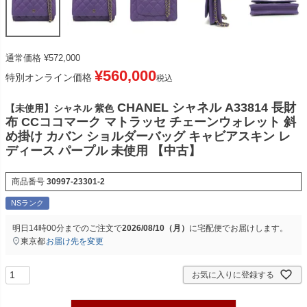
通常価格
¥
572,000
¥
560,000
特別オンライン価格
税込
CHANEL シャネル A33814 長財
【未使用】シャネル 紫色
布 CCココマーク マトラッセ チェーンウォレット 斜
め掛け カバン ショルダーバッグ キャビアスキン レ
ディース パープル 未使用 【中古】
商品番号
30997-23301-2
NSランク
明日
14時00分
までのご注文で
2026/08/10（月）
に
宅配便
でお届けします。
東京都
お届け先を変更
お気に入りに登録する