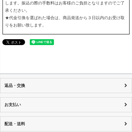
します。振込の際の手数料はお客様のご負担となりますのでご了
承ください。
★代金引換を選ばれた場合は、商品発送から３日以内のお受け取
りをお願い致します。
返品・交換
当店の商品は店頭でも販売しており、また基本的に1点物のUSED品とな
り随時在庫の調整を行っておりますが、反映までの時間に若干の誤差が
お支払い
発生する場合がございますので、 万が一売り切れの場合は、誠に申し訳
ございませんが、何卒ご了承下さいます様お願い申し上げます。 商品の
カード決済：一括払い・分割払い・リボ払い
性質上、個々にコンディションが違いますので一品一品、商品説明を行
代金引換：代引手数料はご購入金額によってことなります。
配送・送料
っております。
銀行振り込み：恐れ入りますが振込手数料はお客様でご負担をお願い致
詳しくはコチラ