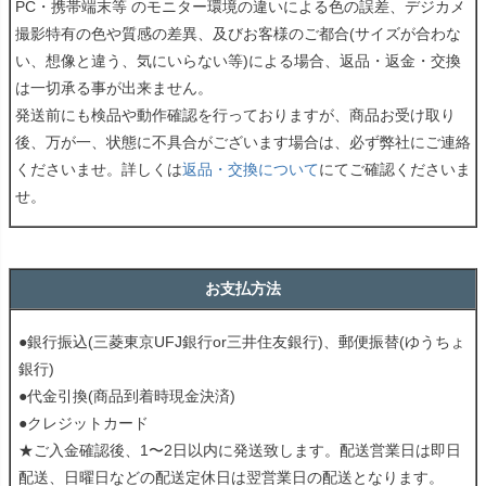
PC・携帯端末等 のモニター環境の違いによる色の誤差、デジカメ
撮影特有の色や質感の差異、及びお客様のご都合(サイズが合わな
い、想像と違う、気にいらない等)による場合、返品・返金・交換
は一切承る事が出来ません。
発送前にも検品や動作確認を行っておりますが、商品お受け取り
後、万が一、状態に不具合がございます場合は、必ず弊社にご連絡
くださいませ。詳しくは
返品・交換について
にてご確認くださいま
せ。
お支払方法
●銀行振込(三菱東京UFJ銀行or三井住友銀行)、郵便振替(ゆうちょ
銀行)
●代金引換(商品到着時現金決済)
●クレジットカード
★ご入金確認後、1〜2日以内に発送致します。配送営業日は即日
配送、日曜日などの配送定休日は翌営業日の配送となります。