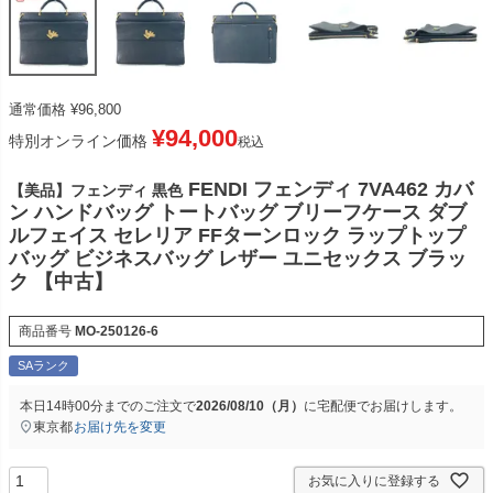
通常価格
¥
96,800
¥
94,000
特別オンライン価格
税込
FENDI フェンディ 7VA462 カバ
【美品】フェンディ 黒色
ン ハンドバッグ トートバッグ ブリーフケース ダブ
ルフェイス セレリア FFターンロック ラップトップ
バッグ ビジネスバッグ レザー ユニセックス ブラッ
ク 【中古】
商品番号
MO-250126-6
SAランク
本日
14時00分
までのご注文で
2026/08/10（月）
に
宅配便
でお届けします。
東京都
お届け先を変更
お気に入りに登録する