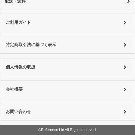
配送・送料
っております。
銀行振り込み：恐れ入りますが振込手数料はお客様でご負担をお願い致
詳しくはコチラ
します。
特にご指定がない場合は以下の対応となります。
■銀行振込 ⇒ご入金確認後、翌営業日以内に発送。
詳しくは
ご利用ガイド
をご利用ください。
ご利用ガイド
■代金引換、クレジットカード ⇒ ご注文確認後、翌営業日以内に発送
詳しくは
ご利用ガイド
をご利用ください。
特定商取引法に基づく表示
個人情報の取扱
会社概要
お問い合わせ
©Reference Ltd All Rights reserved.