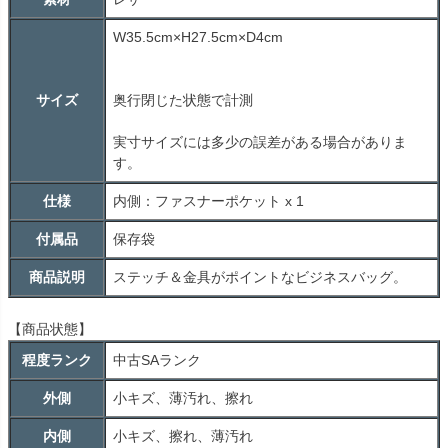
W35.5cm×H27.5cm×D4cm
サイズ
奥行閉じた状態で計測
実寸サイズには多少の誤差がある場合がありま
す。
仕様
内側：ファスナーポケット x 1
付属品
保存袋
商品説明
ステッチ＆金具がポイントなビジネスバッグ。
【商品状態】
程度ランク
中古
SA
ランク
外側
小キズ、薄汚れ、擦れ
内側
小キズ、擦れ、薄汚れ