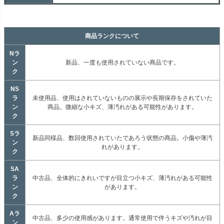
商品ランクについて
Nラ
ン
新品、一度も使用されていない商品です。
ク
NS
ラ
未使用品、使用はされていないものの展示や長期保存をされていた
ン
商品。微細な小キズ、薄汚れがある可能性があります。
ク
Sラ
新品同様品、数回使用されていたであろう状態の商品。小傷や薄汚
ン
れがあります。
ク
SA
ラ
中古品、全体的にきれいですが目立つ小キズ、薄汚れがある可能性
ン
があります。
ク
Aラ
中古品、多少の使用感があります。通常使用で伴うキズや汚れが目
ン