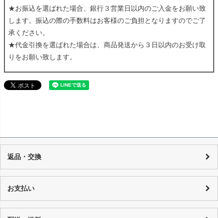
★お振込を選ばれた場合、銀行３営業日以内のご入金をお願い致
します。振込の際の手数料はお客様のご負担となりますのでご了
承ください。
★代金引換を選ばれた場合は、商品発送から３日以内のお受け取
りをお願い致します。
返品・交換
当店の商品は店頭でも販売しており、また基本的に1点物のUSED品とな
り随時在庫の調整を行っておりますが、反映までの時間に若干の誤差が
お支払い
発生する場合がございますので、 万が一売り切れの場合は、誠に申し訳
ございませんが、何卒ご了承下さいます様お願い申し上げます。 商品の
カード決済：一括払い・分割払い・リボ払い
性質上、個々にコンディションが違いますので一品一品、商品説明を行
代金引換：代引手数料はご購入金額によってことなります。