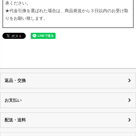
承ください。
★代金引換を選ばれた場合は、商品発送から３日以内のお受け取
りをお願い致します。
返品・交換
当店の商品は店頭でも販売しており、また基本的に1点物のUSED品とな
り随時在庫の調整を行っておりますが、反映までの時間に若干の誤差が
お支払い
発生する場合がございますので、 万が一売り切れの場合は、誠に申し訳
ございませんが、何卒ご了承下さいます様お願い申し上げます。 商品の
カード決済：一括払い・分割払い・リボ払い
性質上、個々にコンディションが違いますので一品一品、商品説明を行
代金引換：代引手数料はご購入金額によってことなります。
配送・送料
っております。
銀行振り込み：恐れ入りますが振込手数料はお客様でご負担をお願い致
詳しくはコチラ
します。
特にご指定がない場合は以下の対応となります。