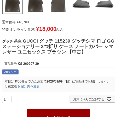
通常価格
¥
18,700
¥
18,000
特別オンライン価格
税込
GUCCI グッチ 115239 グッチシマ ロゴ GG
グッチ 茶色
ステーショナリー 2つ折り ケース ノートカバー シマ
レザー ユニセックス ブラウン 【中古】
商品番号
KS-260207-39
ABランク
本日
14時00分
までのご注文で
2026/08/09（日）
に
宅配便
でお届けします。
東京都
お届け先を変更
お気に入りに登録する