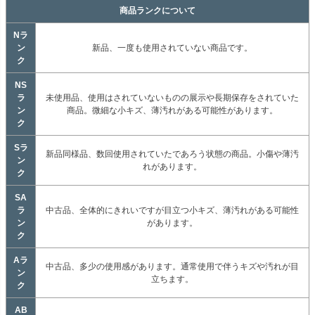
商品ランクについて
Nラ
ン
新品、一度も使用されていない商品です。
ク
NS
ラ
未使用品、使用はされていないものの展示や長期保存をされていた
ン
商品。微細な小キズ、薄汚れがある可能性があります。
ク
Sラ
新品同様品、数回使用されていたであろう状態の商品。小傷や薄汚
ン
れがあります。
ク
SA
ラ
中古品、全体的にきれいですが目立つ小キズ、薄汚れがある可能性
ン
があります。
ク
Aラ
中古品、多少の使用感があります。通常使用で伴うキズや汚れが目
ン
立ちます。
ク
AB