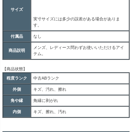
サイズ
実寸サイズには多少の誤差がある場合がありま
す。
付属品
なし
メンズ、レディース問わずお使いいただけるアイ
商品説明
テム。
【商品状態】
程度ランク
中古
AB
ランク
外側
キズ、汚れ、擦れ
角や縁
角縁に剥がれ
内側
キズ、擦れ、汚れ