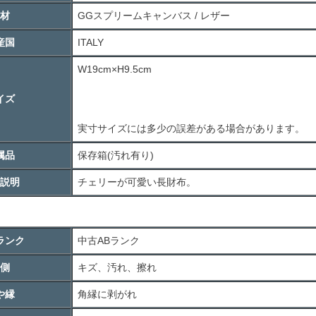
材
GGスプリームキャンバス / レザー
産国
ITALY
W19cm×H9.5cm
イズ
実寸サイズには多少の誤差がある場合があります。
属品
保存箱(汚れ有り)
説明
チェリーが可愛い長財布。
ランク
中古
AB
ランク
側
キズ、汚れ、擦れ
や縁
角縁に剥がれ