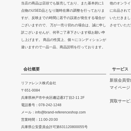
当店の商品は店頭でも販売しており、また基本的に1
他のオンライ
点物のUSED品となり随時在庫の調整を行っておりま
に出品されて
すが、反映までの時間に若干の誤差が発生する場合が
いただきまし
ございますので、 万が一売り切れの場合は、誠に申し
させていただ
訳ございませんが、何卒ご了承下さいます様お願い申
し上げます。 商品の性質上、個々にコンディションが
違いますので一品一品、商品説明を行っております。
会社概要
サービス
新規会員登
リファレンス株式会社
マイページ
〒651-0084
兵庫県神戸市中央区磯辺通3丁目2-11 2F
買取サービ
電話番号：078-242-1248
メール：info@brand-referenceshop.com
営業時間：11:00-20:00
兵庫県公安委員会許可第631120800055号