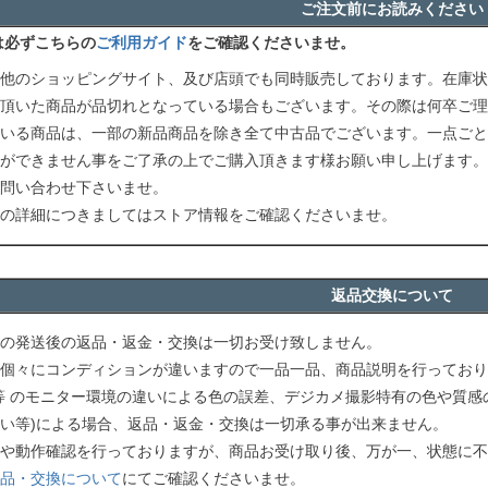
ご注文前にお読みください
は必ずこちらの
ご利用ガイド
をご確認くださいませ。
他のショッピングサイト、及び店頭でも同時販売しております。在庫状
頂いた商品が品切れとなっている場合もございます。その際は何卒ご理
いる商品は、一部の新品商品を除き全て中古品でございます。一点ごと
ができません事をご了承の上でご購入頂きます様お願い申し上げます。
問い合わせ下さいませ。
の詳細につきましてはストア情報をご確認くださいませ。
返品交換について
の発送後の返品・返金・交換は一切お受け致しません。
個々にコンディションが違いますので一品一品、商品説明を行っており
等 のモニター環境の違いによる色の誤差、デジカメ撮影特有の色や質感
い等)による場合、返品・返金・交換は一切承る事が出来ません。
や動作確認を行っておりますが、商品お受け取り後、万が一、状態に不
品・交換について
にてご確認くださいませ。