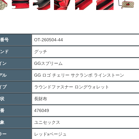
番号
OT-260504-44
ンド
グッチ
イン
GGスプリーム
デル
GG ロゴ チェリー サクランボ ラインストーン
イプ
ラウンドファスナー ロングウォレット
状
長財布
番
476049
象
ユニセックス
ラー
レッドxベージュ