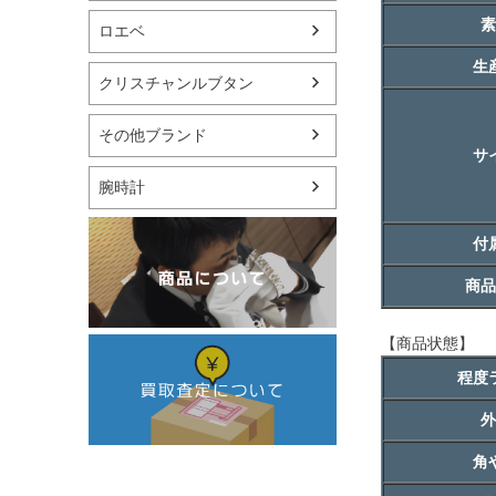
素
ロエベ
生
クリスチャンルブタン
その他ブランド
サ
腕時計
付
商品
【商品状態】
程度
外
角