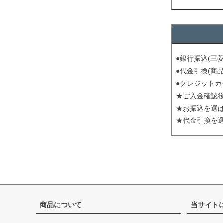
●銀行振込(三
●代金引換(商
●クレジットカ
★ご入金確認
★お振込を選
★代金引換を
商品について
当サイト