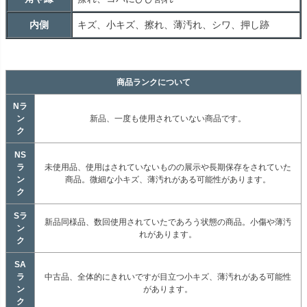
内側
キズ、小キズ、擦れ、薄汚れ、シワ、押し跡
商品ランクについて
Nラ
ン
新品、一度も使用されていない商品です。
ク
NS
ラ
未使用品、使用はされていないものの展示や長期保存をされていた
ン
商品。微細な小キズ、薄汚れがある可能性があります。
ク
Sラ
新品同様品、数回使用されていたであろう状態の商品。小傷や薄汚
ン
れがあります。
ク
SA
ラ
中古品、全体的にきれいですが目立つ小キズ、薄汚れがある可能性
ン
があります。
ク