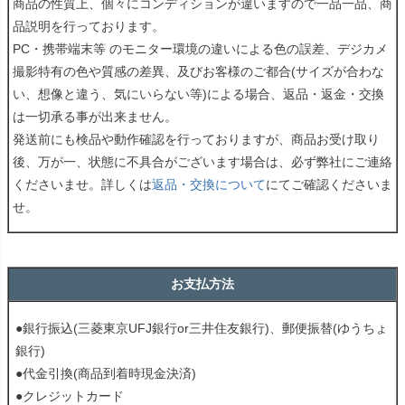
商品の性質上、個々にコンディションが違いますので一品一品、商
品説明を行っております。
PC・携帯端末等 のモニター環境の違いによる色の誤差、デジカメ
撮影特有の色や質感の差異、及びお客様のご都合(サイズが合わな
い、想像と違う、気にいらない等)による場合、返品・返金・交換
は一切承る事が出来ません。
発送前にも検品や動作確認を行っておりますが、商品お受け取り
後、万が一、状態に不具合がございます場合は、必ず弊社にご連絡
くださいませ。詳しくは
返品・交換について
にてご確認くださいま
せ。
お支払方法
●銀行振込(三菱東京UFJ銀行or三井住友銀行)、郵便振替(ゆうちょ
銀行)
●代金引換(商品到着時現金決済)
●クレジットカード