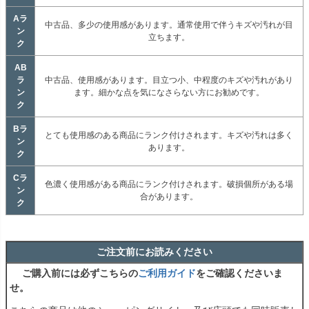
Aラ
中古品、多少の使用感があります。通常使用で伴うキズや汚れが目
ン
立ちます。
ク
AB
ラ
中古品、使用感があります。目立つ小、中程度のキズや汚れがあり
ン
ます。細かな点を気になさらない方にお勧めです。
ク
Bラ
とても使用感のある商品にランク付けされます。キズや汚れは多く
ン
あります。
ク
Cラ
色濃く使用感がある商品にランク付けされます。破損個所がある場
ン
合があります。
ク
ご注文前にお読みください
ご購入前には必ずこちらの
ご利用ガイド
をご確認くださいま
せ。