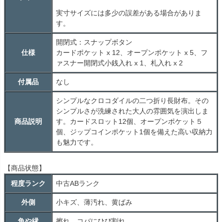
実寸サイズには多少の誤差がある場合がありま
す。
開閉式：スナップボタン
仕様
カードポケット x 12、オープンポケット x 5、フ
ァスナー開閉式小銭入れ x 1、札入れ x 2
付属品
なし
シンプルなクロコダイルの二つ折り長財布。その
シンプルさが洗練された大人の雰囲気を演出しま
商品説明
す。カードスロット12個、オープンポケット５
個、ジップコインポケット1個を備えた高い収納力
も魅力です。
【商品状態】
程度ランク
中古
AB
ランク
外側
小キズ、薄汚れ、黄ばみ
角や縁
擦れ、コバにひび割れ