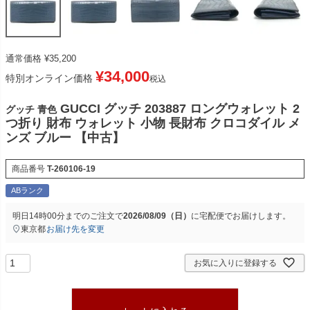
通常価格
¥
35,200
¥
34,000
特別オンライン価格
税込
GUCCI グッチ 203887 ロングウォレット 2
グッチ 青色
つ折り 財布 ウォレット 小物 長財布 クロコダイル メ
ンズ ブルー 【中古】
商品番号
T-260106-19
ABランク
明日
14時00分
までのご注文で
2026/08/09（日）
に
宅配便
でお届けします。
東京都
お届け先を変更
お気に入りに登録する