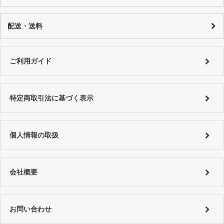
ございませんが、何卒ご了承下さいます様お願い申し上げます。 商品の
カード決済：一括払い・分割払い・リボ払い
性質上、個々にコンディションが違いますので一品一品、商品説明を行
代金引換：代引手数料はご購入金額によってことなります。
配送・送料
っております。
銀行振り込み：恐れ入りますが振込手数料はお客様でご負担をお願い致
詳しくはコチラ
します。
特にご指定がない場合は以下の対応となります。
■銀行振込 ⇒ご入金確認後、翌営業日以内に発送。
詳しくは
ご利用ガイド
をご利用ください。
ご利用ガイド
■代金引換、クレジットカード ⇒ ご注文確認後、翌営業日以内に発送
詳しくは
ご利用ガイド
をご利用ください。
特定商取引法に基づく表示
個人情報の取扱
会社概要
お問い合わせ