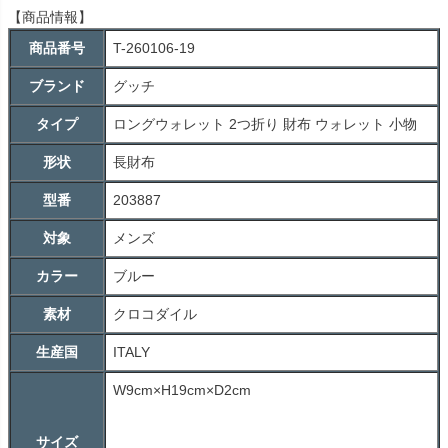
【商品情報】
商品番号
T-260106-19
ブランド
グッチ
タイプ
ロングウォレット 2つ折り 財布 ウォレット 小物
形状
長財布
型番
203887
対象
メンズ
カラー
ブルー
素材
クロコダイル
生産国
ITALY
W9cm×H19cm×D2cm
サイズ