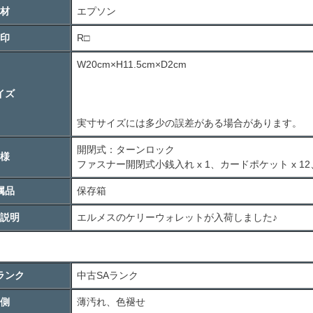
材
エプソン
印
R□
W20cm×H11.5cm×D2cm
イズ
実寸サイズには多少の誤差がある場合があります。
開閉式：ターンロック
様
ファスナー開閉式小銭入れ x 1、カードポケット x 12、
属品
保存箱
説明
エルメスのケリーウォレットが入荷しました♪
ランク
中古
SA
ランク
側
薄汚れ、色褪せ