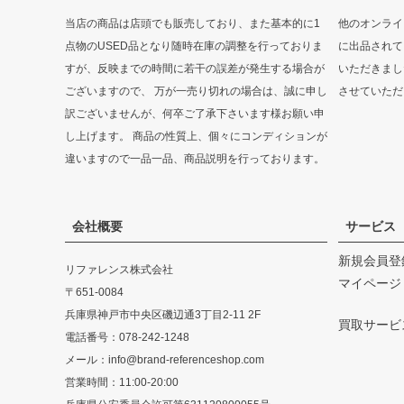
当店の商品は店頭でも販売しており、また基本的に1
他のオンライ
点物のUSED品となり随時在庫の調整を行っておりま
に出品されて
すが、反映までの時間に若干の誤差が発生する場合が
いただきまし
ございますので、 万が一売り切れの場合は、誠に申し
させていただ
訳ございませんが、何卒ご了承下さいます様お願い申
し上げます。 商品の性質上、個々にコンディションが
違いますので一品一品、商品説明を行っております。
会社概要
サービス
新規会員登
リファレンス株式会社
マイページ
〒651-0084
兵庫県神戸市中央区磯辺通3丁目2-11 2F
買取サービ
電話番号：078-242-1248
メール：info@brand-referenceshop.com
営業時間：11:00-20:00