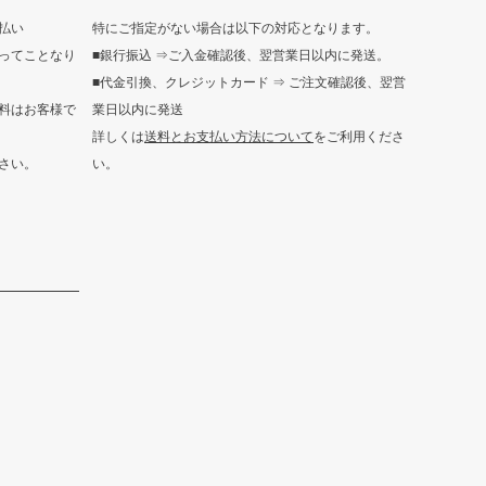
へ
払い
特にご指定がない場合は以下の対応となります。
ってことなり
■銀行振込 ⇒ご入金確認後、翌営業日以内に発送。
■代金引換、クレジットカード ⇒ ご注文確認後、翌営
料はお客様で
業日以内に発送
詳しくは
送料とお支払い方法について
をご利用くださ
さい。
い。