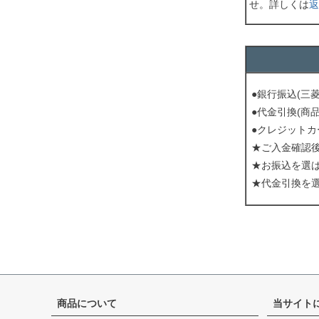
せ。詳しくは
返
●銀行振込(三
●代金引換(商
●クレジットカ
★ご入金確認
★お振込を選
★代金引換を
商品について
当サイト