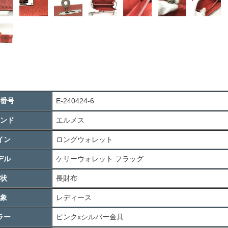
番号
E-240424-6
ンド
エルメス
イン
ロングウォレット
デル
ケリーウォレット フラッグ
状
長財布
象
レディース
ラー
ピンクxシルバー金具