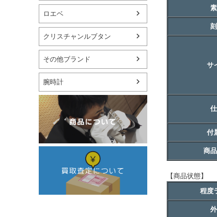
素
ロエベ
刻
クリスチャンルブタン
その他ブランド
サ
腕時計
仕
付
商品
【商品状態】
程度
外