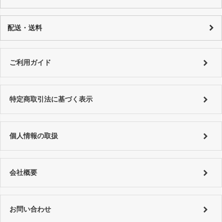
発生する場合がございますので、 万が一売り切れの場合は、誠に申し訳
ございませんが、何卒ご了承下さいます様お願い申し上げます。 商品の
カード決済：一括払い・分割払い・リボ払い
性質上、個々にコンディションが違いますので一品一品、商品説明を行
代金引換：代引手数料はご購入金額によってことなります。
配送・送料
っております。
銀行振り込み：恐れ入りますが振込手数料はお客様でご負担をお願い致
詳しくはコチラ
します。
特にご指定がない場合は以下の対応となります。
■銀行振込 ⇒ご入金確認後、翌営業日以内に発送。
詳しくは
ご利用ガイド
をご利用ください。
ご利用ガイド
■代金引換、クレジットカード ⇒ ご注文確認後、翌営業日以内に発送
詳しくは
ご利用ガイド
をご利用ください。
特定商取引法に基づく表示
個人情報の取扱
会社概要
お問い合わせ