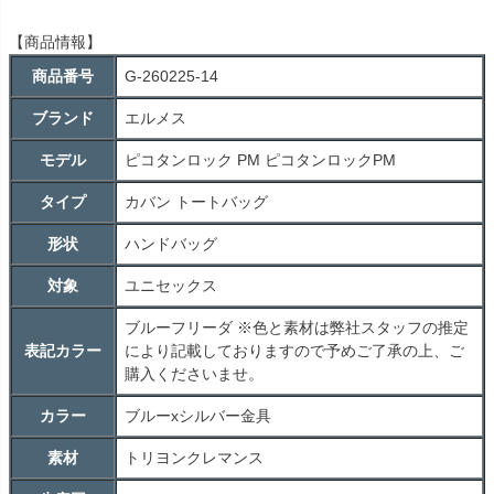
【商品情報】
商品番号
G-260225-14
ブランド
エルメス
モデル
ピコタンロック PM ピコタンロックPM
タイプ
カバン トートバッグ
形状
ハンドバッグ
対象
ユニセックス
ブルーフリーダ ※色と素材は弊社スタッフの推定
表記カラー
により記載しておりますので予めご了承の上、ご
購入くださいませ。
カラー
ブルーxシルバー金具
素材
トリヨンクレマンス