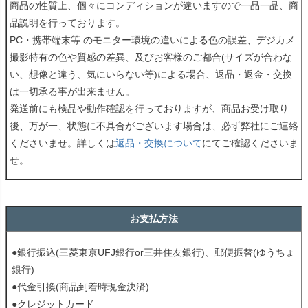
商品の性質上、個々にコンディションが違いますので一品一品、商
品説明を行っております。
PC・携帯端末等 のモニター環境の違いによる色の誤差、デジカメ
撮影特有の色や質感の差異、及びお客様のご都合(サイズが合わな
い、想像と違う、気にいらない等)による場合、返品・返金・交換
は一切承る事が出来ません。
発送前にも検品や動作確認を行っておりますが、商品お受け取り
後、万が一、状態に不具合がございます場合は、必ず弊社にご連絡
くださいませ。詳しくは
返品・交換について
にてご確認くださいま
せ。
お支払方法
●銀行振込(三菱東京UFJ銀行or三井住友銀行)、郵便振替(ゆうちょ
銀行)
●代金引換(商品到着時現金決済)
●クレジットカード