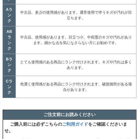
Aラ
中古品、多少の使用感があります。通常使用で伴うキズや汚れが目
ン
立ちます。
ク
AB
ラ
中古品、使用感があります。目立つ小、中程度のキズや汚れがあり
ン
ます。細かな点を気になさらない方にお勧めです。
ク
Bラ
とても使用感のある商品にランク付けされます。キズや汚れは多く
ン
あります。
ク
Cラ
色濃く使用感がある商品にランク付けされます。破損個所がある場
ン
合があります。
ク
ご注文前にお読みください
ご購入前には必ずこちらの
ご利用ガイド
をご確認くださいま
せ。