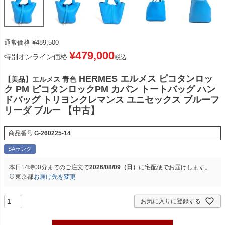
通常価格
¥
489,500
¥
479,000
特別オンライン価格
税込
HERMES エルメス ピコタンロッ
【美品】エルメス 青色
ク PM ピコタンロックPM カバン トートバッグ ハン
ドバッグ トリヨンクレマンス ユニセックス ブルーフ
リーダ ブルー 【中古】
商品番号
G-260225-14
SAランク
本日
14時00分
までのご注文で
2026/08/09（日）
に
宅配便
でお届けします。
東京都
お届け先を変更
お気に入りに登録する