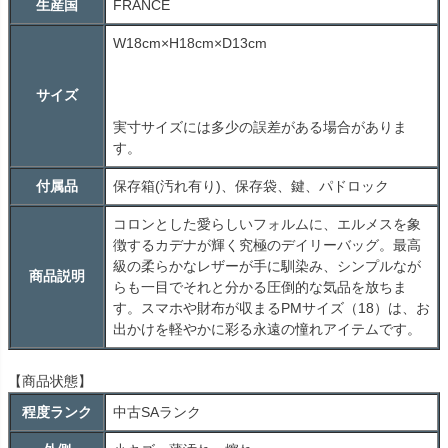
生産国
FRANCE
W18cm×H18cm×D13cm
サイズ
実寸サイズには多少の誤差がある場合がありま
す。
付属品
保存箱(汚れ有り)、保存袋、鍵、パドロック
コロンとした愛らしいフォルムに、エルメスを象
徴するカデナが輝く究極のデイリーバッグ。最高
級の柔らかなレザーが手に馴染み、シンプルなが
商品説明
らも一目でそれと分かる圧倒的な気品を放ちま
す。スマホや財布が収まるPMサイズ（18）は、お
出かけを軽やかに彩る永遠の憧れアイテムです。
【商品状態】
程度ランク
中古
SA
ランク