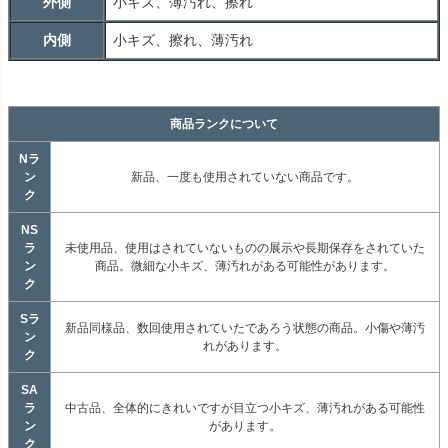
外側
小キズ、薄汚れ、擦れ
内側
小キズ、擦れ、薄汚れ
商品ランクについて
Nラ
ン
新品、一度も使用されていない商品です。
ク
NS
ラ
未使用品、使用はされていないものの展示や長期保存をされていた
ン
商品。微細な小キズ、薄汚れがある可能性があります。
ク
Sラ
新品同様品、数回使用されていたであろう状態の商品。小傷や薄汚
ン
れがあります。
ク
SA
ラ
中古品、全体的にきれいですが目立つ小キズ、薄汚れがある可能性
ン
があります。
ク