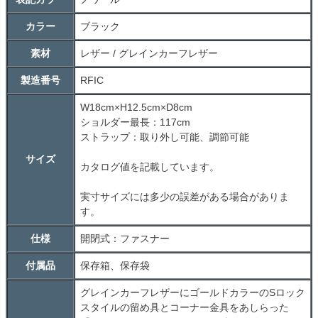
カラー
ブラック
素材
レザー / グレインカーフレザー
製造番号
RFIC
W18cm×H12.5cm×D8cm
ショルダー最長：117cm
ストラップ：取り外し可能、調節可能
サイズ
カタログ値を記載しています。
実寸サイズには多少の誤差がある場合がありま
す。
仕様
開閉式：ファスナー
付属品
保存箱、保存袋
グレインカーフレザーにゴールドカラーのSロック
スタイルの留め具とコーナー金具をあしらった