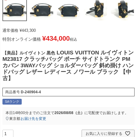
通常価格
¥
443,300
¥
434,000
特別オンライン価格
税込
LOUIS VUITTON ルイヴィトン
【美品】ルイヴィトン 黒色
M23817 クラッチバッグ ポーチ サイドトランク PM
カバン 3WAYバッグ ショルダーバッグ 斜め掛け ハン
ドバッグ レザー レディース ノワール ブラック 【中
古】
商品番号
D-240904-4
SAランク
本日
14時00分
までのご注文で
2026/08/08（土）
に
宅配便
でお届けします。
東京都
お届け先を変更
お気に入りに登録する