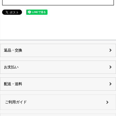
返品・交換
当店の商品は店頭でも販売しており、また基本的に1点物のUSED品とな
り随時在庫の調整を行っておりますが、反映までの時間に若干の誤差が
お支払い
発生する場合がございますので、 万が一売り切れの場合は、誠に申し訳
ございませんが、何卒ご了承下さいます様お願い申し上げます。 商品の
カード決済：一括払い・分割払い・リボ払い
性質上、個々にコンディションが違いますので一品一品、商品説明を行
代金引換：代引手数料はご購入金額によってことなります。
配送・送料
っております。
銀行振り込み：恐れ入りますが振込手数料はお客様でご負担をお願い致
詳しくはコチラ
します。
特にご指定がない場合は以下の対応となります。
■銀行振込 ⇒ご入金確認後、翌営業日以内に発送。
詳しくは
ご利用ガイド
をご利用ください。
ご利用ガイド
■代金引換、クレジットカード ⇒ ご注文確認後、翌営業日以内に発送
詳しくは
ご利用ガイド
をご利用ください。