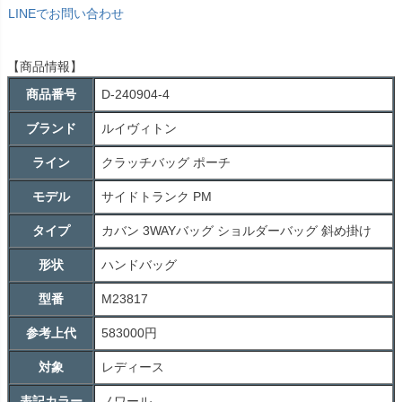
LINEでお問い合わせ
【商品情報】
商品番号
D-240904-4
ブランド
ルイヴィトン
ライン
クラッチバッグ ポーチ
モデル
サイドトランク PM
タイプ
カバン 3WAYバッグ ショルダーバッグ 斜め掛け
形状
ハンドバッグ
型番
M23817
参考上代
583000円
対象
レディース
表記カラー
ノワール