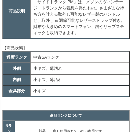
「サイドトランク PM」は、メゾンのヴィンテー
ジ・トランクから着想を得たもの。さまざまな持
商品説明
ち方を叶える取外し可能なレザー製のハンドル
と、取外し & 調節可能なレザーストラップ付き。
財布や大きめのスマートフォン、鍵やリップステ
ィックも収納できます。
【商品状態】
程度ランク
中古
SA
ランク
外側
小キズ、薄汚れ
内側
小キズ、薄汚れ
金具部分
小キズ
商品ランクについて
Nラ
ン
新品、一度も使用されていない商品です。