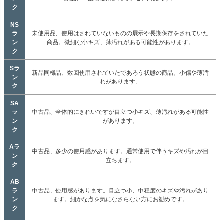
ク
NS
ラ
未使用品、使用はされていないものの展示や長期保存をされていた
ン
商品。微細な小キズ、薄汚れがある可能性があります。
ク
Sラ
新品同様品、数回使用されていたであろう状態の商品。小傷や薄汚
ン
れがあります。
ク
SA
ラ
中古品、全体的にきれいですが目立つ小キズ、薄汚れがある可能性
ン
があります。
ク
Aラ
中古品、多少の使用感があります。通常使用で伴うキズや汚れが目
ン
立ちます。
ク
AB
ラ
中古品、使用感があります。目立つ小、中程度のキズや汚れがあり
ン
ます。細かな点を気になさらない方にお勧めです。
ク