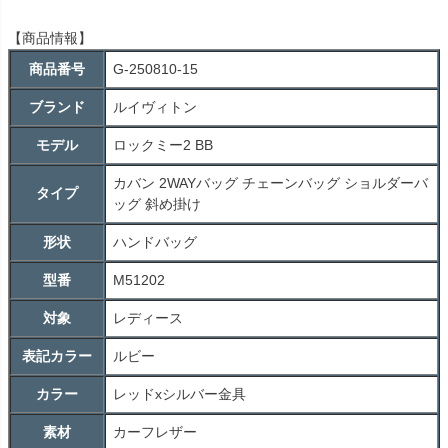
【商品情報】
商品番号
G-250810-15
ブランド
ルイヴィトン
モデル
ロックミー2 BB
カバン 2WAYバッグ チェーンバッグ ショルダーバ
タイプ
ッグ 斜め掛け
形状
ハンドバッグ
型番
M51202
対象
レディース
表記カラー
ルビー
カラー
レッドxシルバー金具
素材
カーフレザー