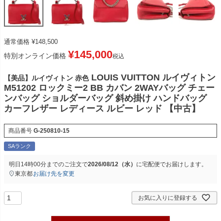
通常価格
¥
148,500
¥
145,000
特別オンライン価格
税込
LOUIS VUITTON ルイヴィトン
【美品】ルイヴィトン 赤色
M51202 ロックミー2 BB カバン 2WAYバッグ チェー
ンバッグ ショルダーバッグ 斜め掛け ハンドバッグ
カーフレザー レディース ルビー レッド 【中古】
商品番号
G-250810-15
SAランク
明日
14時00分
までのご注文で
2026/08/12（水）
に
宅配便
でお届けします。
東京都
お届け先を変更
お気に入りに登録する