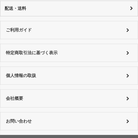
カード決済：一括払い・分割払い・リボ払い
性質上、個々にコンディションが違いますので一品一品、商品説明を行
代金引換：代引手数料はご購入金額によってことなります。
配送・送料
っております。
銀行振り込み：恐れ入りますが振込手数料はお客様でご負担をお願い致
詳しくはコチラ
します。
特にご指定がない場合は以下の対応となります。
■銀行振込 ⇒ご入金確認後、翌営業日以内に発送。
詳しくは
ご利用ガイド
をご利用ください。
ご利用ガイド
■代金引換、クレジットカード ⇒ ご注文確認後、翌営業日以内に発送
詳しくは
ご利用ガイド
をご利用ください。
特定商取引法に基づく表示
個人情報の取扱
会社概要
お問い合わせ