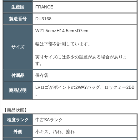
生産国
FRANCE
製造番号
DU3168
W21.5cm×H14.5cm×D7cm
幅は下部を計測しています。
サイズ
実寸サイズには多少の誤差がある場合がありま
す。
付属品
保存袋
LVロゴがポイントの2WAYバッグ、ロックミー2BB
商品説明
。
【商品状態】
程度ランク
中古
SA
ランク
外側
小キズ、汚れ、擦れ