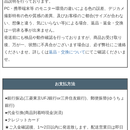
品説明を行っております。
PC・携帯端末等 のモニター環境の違いによる色の誤差、デジカメ
撮影特有の色や質感の差異、及びお客様のご都合(サイズが合わな
い、想像と違う、気にいらない等)による場合、返品・返金・交換
は一切承る事が出来ません。
発送前にも検品や動作確認を行っておりますが、商品お受け取り
後、万が一、状態に不具合がございます場合は、必ず弊社にご連絡
くださいませ。詳しくは
返品・交換について
にてご確認くださいま
せ。
お支払方法
●銀行振込(三菱東京UFJ銀行or三井住友銀行)、郵便振替(ゆうちょ
銀行)
●代金引換(商品到着時現金決済)
●クレジットカード
★ご入金確認後、1〜2日以内に発送致します。配送営業日は即日