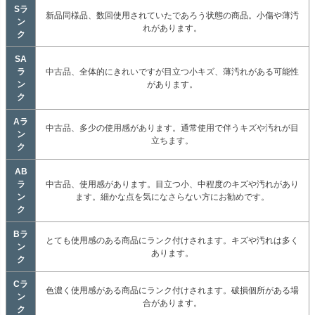
Sラ
新品同様品、数回使用されていたであろう状態の商品。小傷や薄汚
ン
れがあります。
ク
SA
ラ
中古品、全体的にきれいですが目立つ小キズ、薄汚れがある可能性
ン
があります。
ク
Aラ
中古品、多少の使用感があります。通常使用で伴うキズや汚れが目
ン
立ちます。
ク
AB
ラ
中古品、使用感があります。目立つ小、中程度のキズや汚れがあり
ン
ます。細かな点を気になさらない方にお勧めです。
ク
Bラ
とても使用感のある商品にランク付けされます。キズや汚れは多く
ン
あります。
ク
Cラ
色濃く使用感がある商品にランク付けされます。破損個所がある場
ン
合があります。
ク