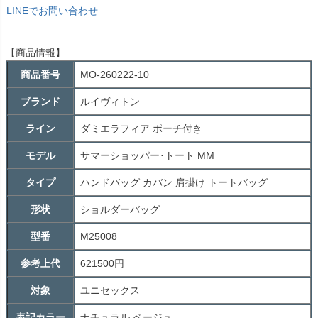
LINEでお問い合わせ
【商品情報】
商品番号
MO-260222-10
ブランド
ルイヴィトン
ライン
ダミエラフィア ポーチ付き
モデル
サマーショッパー･トート MM
タイプ
ハンドバッグ カバン 肩掛け トートバッグ
形状
ショルダーバッグ
型番
M25008
参考上代
621500円
対象
ユニセックス
表記カラー
ナチュラル ベージュ