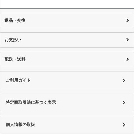
返品・交換
当店の商品は店頭でも販売しており、また基本的に1点物のUSED品とな
り随時在庫の調整を行っておりますが、反映までの時間に若干の誤差が
お支払い
発生する場合がございますので、 万が一売り切れの場合は、誠に申し訳
ございませんが、何卒ご了承下さいます様お願い申し上げます。 商品の
カード決済：一括払い・分割払い・リボ払い
性質上、個々にコンディションが違いますので一品一品、商品説明を行
代金引換：代引手数料はご購入金額によってことなります。
配送・送料
っております。
銀行振り込み：恐れ入りますが振込手数料はお客様でご負担をお願い致
詳しくはコチラ
します。
特にご指定がない場合は以下の対応となります。
■銀行振込 ⇒ご入金確認後、翌営業日以内に発送。
詳しくは
ご利用ガイド
をご利用ください。
ご利用ガイド
■代金引換、クレジットカード ⇒ ご注文確認後、翌営業日以内に発送
詳しくは
ご利用ガイド
をご利用ください。
特定商取引法に基づく表示
個人情報の取扱