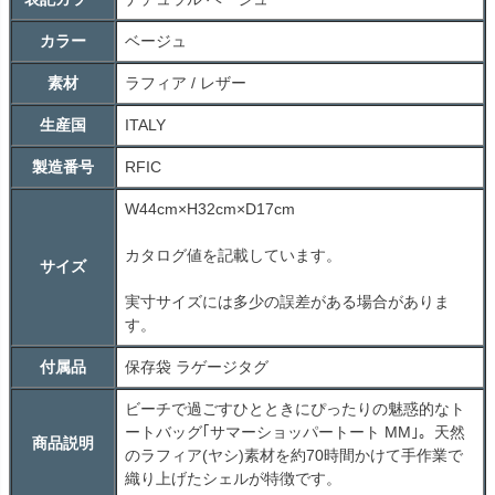
カラー
ベージュ
素材
ラフィア / レザー
生産国
ITALY
製造番号
RFIC
W44cm×H32cm×D17cm
カタログ値を記載しています。
サイズ
実寸サイズには多少の誤差がある場合がありま
す。
付属品
保存袋 ラゲージタグ
ビーチで過ごすひとときにぴったりの魅惑的なト
ートバッグ｢サマーショッパートート MM｣。天然
商品説明
のラフィア(ヤシ)素材を約70時間かけて手作業で
織り上げたシェルが特徴です。