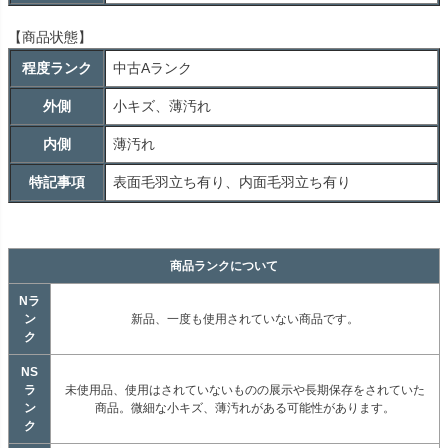
【商品状態】
程度ランク
中古
A
ランク
外側
小キズ、薄汚れ
内側
薄汚れ
特記事項
表面毛羽立ち有り、内面毛羽立ち有り
商品ランクについて
Nラ
ン
新品、一度も使用されていない商品です。
ク
NS
ラ
未使用品、使用はされていないものの展示や長期保存をされていた
ン
商品。微細な小キズ、薄汚れがある可能性があります。
ク