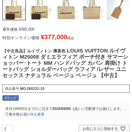
通常価格
¥
385,000
¥
377,000
特別オンライン価格
税込
LOUIS VUITTON ルイヴ
【中古良品】ルイヴィトン 薄茶色
ィトン M25008 ダミエラフィア ポーチ付き サマーシ
ョッパー･トート MM ハンドバッグ カバン 肩掛け ト
ートバッグ ショルダーバッグ ラフィア /レザー ユニ
セックス ナチュラル ベージュ ベージュ 【中古】
商品番号
MO-260222-10
Aランク
本日
14時00分
までのご注文で
2026/08/08（土）
に
宅配便
でお届けします。
東京都
お届け先を変更
お気に入りに登録する