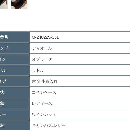
番号
G-240225-131
ンド
ディオール
イン
オブリーク
デル
サドル
イプ
財布 小銭入れ
状
コインケース
象
レディース
ラー
ワインレッド
材
キャンバス/レザー