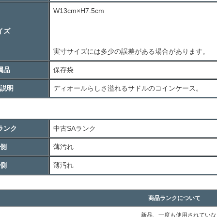
W13cm×H7.5cm
イズ
実寸サイズには多少の誤差がある場合があります。
属品
保存袋
説明
ディオールらしさ溢れるサドルのコインケース。
ランク
中古
SA
ランク
側
薄汚れ
側
薄汚れ
商品ランクについて
新品、一度も使用されていな