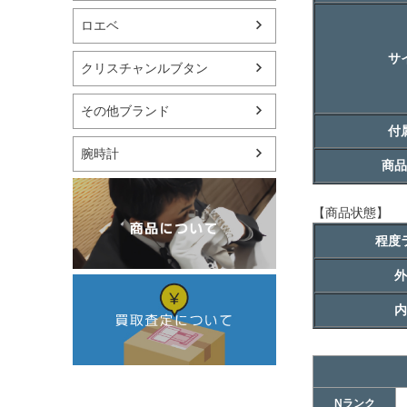
ロエベ
サ
クリスチャンルブタン
その他ブランド
付
腕時計
商品
【商品状態】
程度
外
内
Nランク