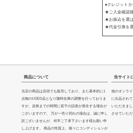
●クレジットカ
★ご入金確認
★お振込を選
★代金引換を
商品について
当サイト
当店の商品は店頭でも販売しており、また基本的に1
他のオンライ
点物のUSED品となり随時在庫の調整を行っておりま
に出品されて
すが、反映までの時間に若干の誤差が発生する場合が
いただきまし
ございますので、 万が一売り切れの場合は、誠に申し
させていただ
訳ございませんが、何卒ご了承下さいます様お願い申
し上げます。 商品の性質上、個々にコンディションが