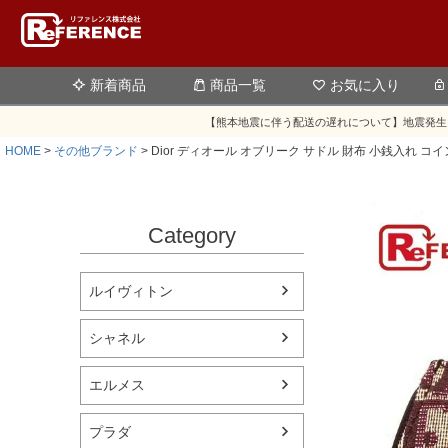
新着商品
商品一覧
お気に入り
【熊本地震に伴う配送の遅れについて】地震発生
HOME
その他ブランド
Dior ディオール オブリーク サドル 財布 小銭入れ 
Category
ルイヴィトン
シャネル
エルメス
プラダ