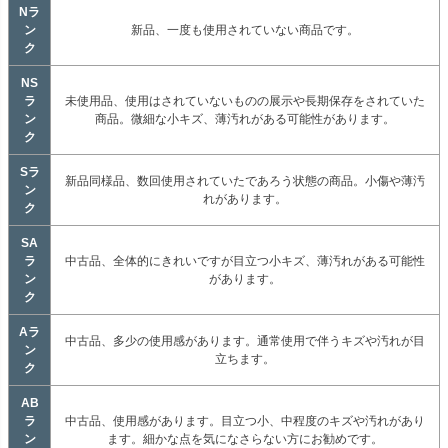
Nラ
ン
新品、一度も使用されていない商品です。
ク
NS
ラ
未使用品、使用はされていないものの展示や長期保存をされていた
ン
商品。微細な小キズ、薄汚れがある可能性があります。
ク
Sラ
新品同様品、数回使用されていたであろう状態の商品。小傷や薄汚
ン
れがあります。
ク
SA
ラ
中古品、全体的にきれいですが目立つ小キズ、薄汚れがある可能性
ン
があります。
ク
Aラ
中古品、多少の使用感があります。通常使用で伴うキズや汚れが目
ン
立ちます。
ク
AB
ラ
中古品、使用感があります。目立つ小、中程度のキズや汚れがあり
ン
ます。細かな点を気になさらない方にお勧めです。