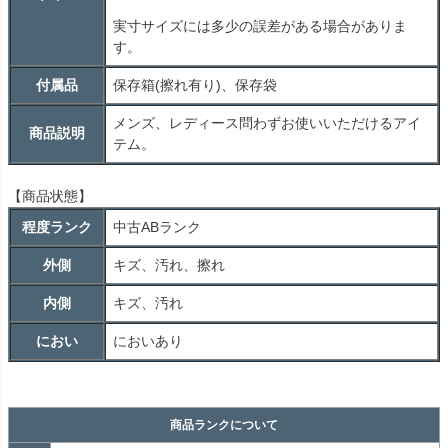
実寸サイズには多少の誤差がある場合がありま
す。
付属品
保存箱(擦れ有り)、保存袋
メンズ、レディース問わずお使いいただけるアイ
商品説明
テム。
【商品状態】
程度ランク
中古
AB
ランク
外側
キズ、汚れ、擦れ
内側
キズ、汚れ
におい
においあり
商品ランクについて