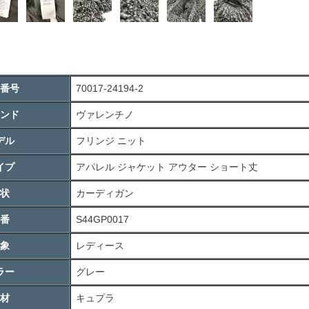
番号
70017-24194-2
ンド
ヴァレンチノ
デル
フリンジ ニット
イプ
アパレル ジャケット アウター ショート丈
状
カーディガン
番
S44GP0017
象
レディース
ラー
グレー
材
キュプラ