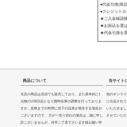
●代金引換(商
●クレジットカ
★ご入金確認
★お振込を選
★代金引換を
商品について
当サイト
当店の商品は店頭でも販売しており、また基本的に1
他のオンライ
点物のUSED品となり随時在庫の調整を行っておりま
に出品されて
すが、反映までの時間に若干の誤差が発生する場合が
いただきまし
ございますので、 万が一売り切れの場合は、誠に申し
させていただ
訳ございませんが、何卒ご了承下さいます様お願い申