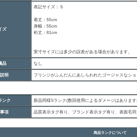
表記サイズ：Ｓ
着丈：55cm
身幅：55cm
イズ
裄丈：81cm
実寸サイズには多少の誤差がある場合があります。
属品
なし
説明
フリンジがふんだんにあしらわれたゴージャスなショ
ランク
新品同様
S
ランク(数回使用によるダメージはあります
事項
品質表示タグ有り、ブランド表示タグ有り、表面毛羽
商品ランクについて