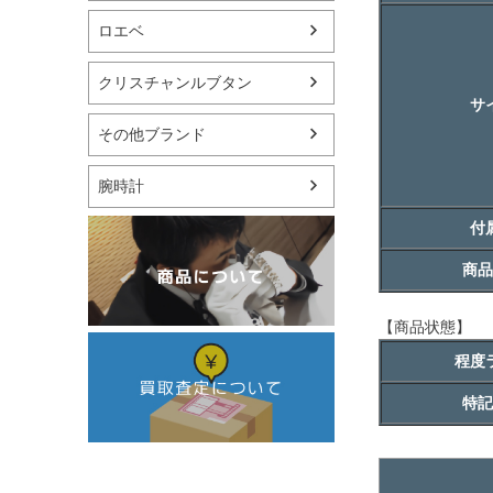
ロエベ
クリスチャンルブタン
サ
その他ブランド
腕時計
付
商品
【商品状態】
程度
特記